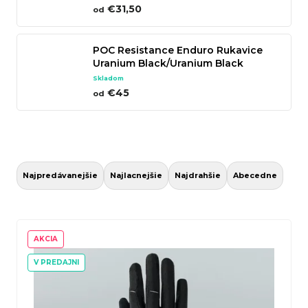
€31,50
od
n
á
POC Resistance Enduro Rukavice
j
Uranium Black/Uranium Black
s
Skladom
ť
€45
od
?
R
a
Hľadať
Najpredávanejšie
Najlacnejšie
Najdrahšie
Abecedne
d
e
V
n
ý
AKCIA
O
i
p
V PREDAJNI
d
e
i
p
p
s
o