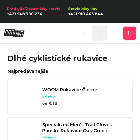
K
Prejsť
na
o
Späť
Späť
+421 948 790 234
+421 910 445 844
obsah
š
í
Prihlásenie
Č
k
Hľadať
Nákupn
Me
o
p
košík
Dlhé cyklistické rukavice
o
t
Najpredávanejšie
r
e
WOOM Rukavice Čierne
b
Skladom
u
€18
od
j
e
Specialized Men's Trail Gloves
t
Pánske Rukavice Oak Green
e
Skladom