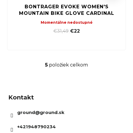
BONTRAGER EVOKE WOMEN'S
MOUNTAIN BIKE GLOVE CARDINAL
Momentálne nedostupné
€31,49
|
€22
5
položiek celkom
O
v
Z
l
á
á
Kontakt
p
d
ä
a
ground
@
ground.sk
t
c
i
i
+421948790234
e