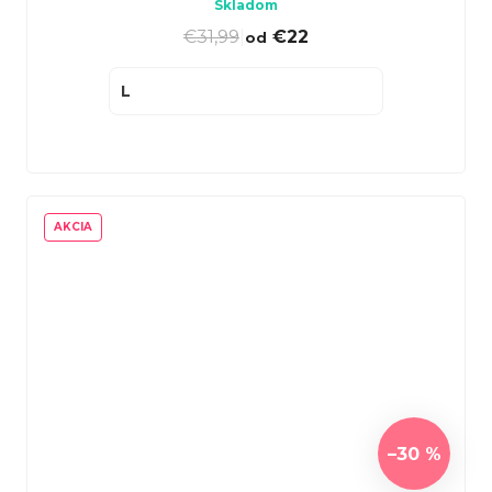
Skladom
€31,99
|
€22
od
L
AKCIA
–30 %