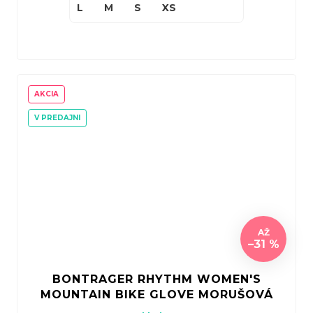
L
M
S
XS
AKCIA
V PREDAJNI
AŽ
–31 %
BONTRAGER RHYTHM WOMEN'S
MOUNTAIN BIKE GLOVE MORUŠOVÁ