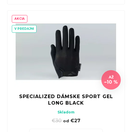
AKCIA
V PREDAJNI
AŽ
–10 %
SPECIALIZED DÁMSKE SPORT GEL
LONG BLACK
Skladom
€30
|
€27
od