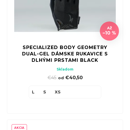
r
p
r
o
r
ú
d
o
č
u
d
AŽ
a
–10 %
k
u
m
t
k
e
SPECIALIZED BODY GEOMETRY
o
t
DUAL-GEL DÁMSKE RUKAVICE S
v
o
DLHÝMI PRSTAMI BLACK
v
Skladom
€45
|
€40,50
od
PECIALIZED
IRRUS X 3.0
GLOSS
L
S
XS
CYPRESS /
OOL GREY
EFLECTIVE
2025
€600
€899
vodne:
AKCIA