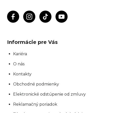
e
p
r
v
k
y
Informácie pre Vás
v
ý
Kariéra
p
O nás
i
s
Kontakty
u
Obchodné podmienky
Elektronické odstúpenie od zmluvy
Reklamačný poriadok