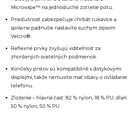
Microwipe™ na jednoduché zotretie potu.
Priedušnosť zabezpečuje chrbát rukavice a
správne padnutie nastavíte suchým zipsom
Velcro®.
Reflexné prvky zvyšujú viditeľnosť za
zhoršených svetelných podmienok.
Končeky prstov sú kompatibilné s dotykovými
displejmi, takže nemusíte mať obavy o ovládanie
telefónu.
Zloženie – hlavná časť: 82 % nylon, 18 % PU; dlaň:
50 % nylon, 50 % PU
Z