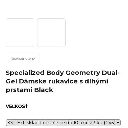
n
á
j
s
ť
?
Priemerné
Neohodnotené
hodnotenie
produktu
Specialized Body Geometry Dual-
Hľadať
je
Gel Dámske rukavice s dlhými
0,0
prstami Black
z
5
hviezdičiek.
O
VEĽKOSŤ
d
p
o