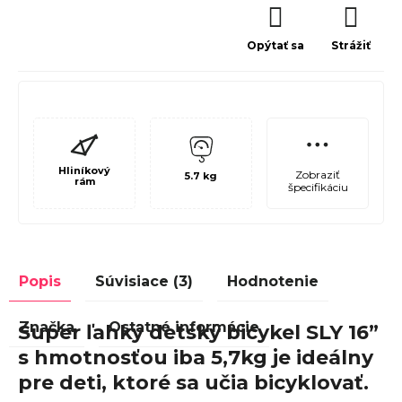
Opýtať sa
Strážiť
Hliníkový
Zobraziť
5.7 kg
rám
špecifikáciu
Popis
Súvisiace (3)
Hodnotenie
Značka
Ostatné informácie
Super ľahký detský bicykel SLY 16”
s hmotnosťou iba 5,7kg je ideálny
pre deti, ktoré sa učia bicyklovať.