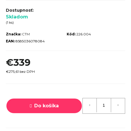
r
ú
Skladom
č
(1 ks)
a
Značka:
CTM
Kód:
226.004
m
EAN:
8585036078084
e
€339
€275,61 bez DPH
PECIALIZED
IRRUS X 3.0
GLOSS
Jednotková
CYPRESS /
cena:
OOL GREY
Do košíka
EFLECTIVE
2025
€600
€899
vodne: