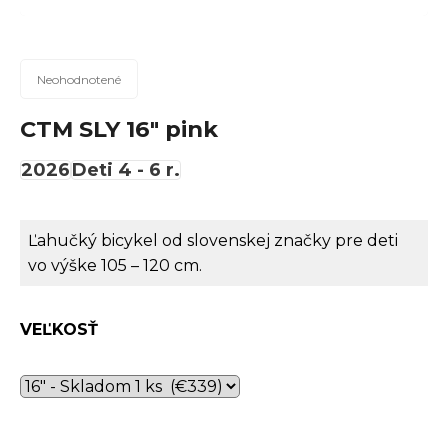
n
á
j
Priemerné
Neohodnotené
hodnotenie
s
produktu
CTM SLY 16" pink
ť
je
?
0,0
2026
Deti 4 - 6 r.
z
5
hviezdičiek.
Ľahučký bicykel od slovenskej značky pre deti
Hľadať
vo výške 105 – 120 cm.
VEĽKOSŤ
O
d
p
o