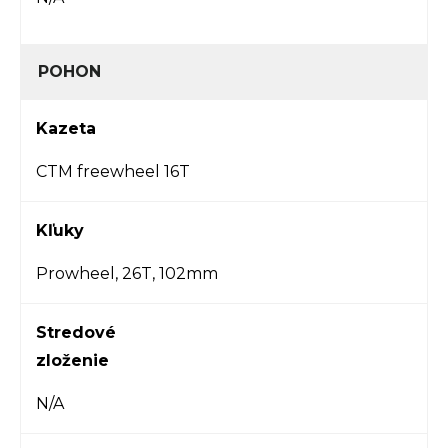
POHON
Kazeta
CTM freewheel 16T
Kľuky
Prowheel, 26T, 102mm
Stredové
zloženie
N/A