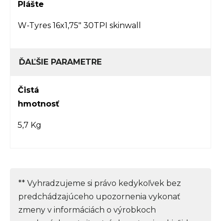
Plášte
W-Tyres 16x1,75" 30TPI skinwall
ĎAĽŠIE PARAMETRE
Čistá
hmotnosť
5,7 Kg
** Vyhradzujeme si právo kedykoľvek bez
predchádzajúceho upozornenia vykonať
zmeny v informáciách o výrobkoch