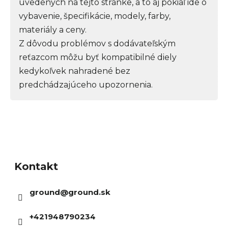
uvedených na tejto stránke, a to aj pokiaľ ide o
vybavenie, špecifikácie, modely, farby,
materiály a ceny.
Z dôvodu problémov s dodávateľským
reťazcom môžu byť kompatibilné diely
kedykoľvek nahradené bez
predchádzajúceho upozornenia.
Z
á
Kontakt
p
ä
ground
@
ground.sk
t
i
+421948790234
e