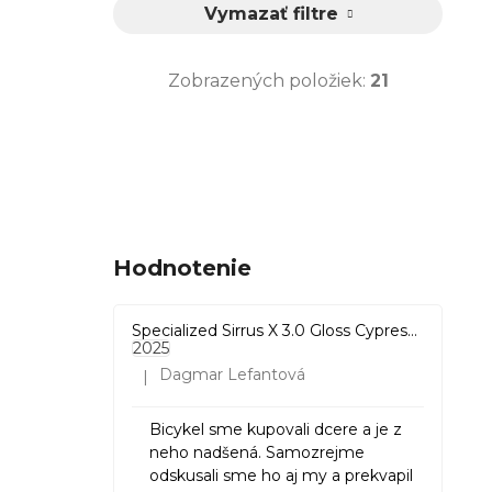
Vymazať filtre
S5
0
levanduľová
0
Sirrus
0
Zobrazených položiek:
21
S6
0
piesková
1
Stumpjumper
0
27.5"
0
N/A
0
Tarmac
0
XS(27,5")
0
krémová
0
Wahoo
0
M(27,5")
0
Hodnotenie
Multi
1
Supercaliber
0
XS (27.5")
0
limetka
2
Specialized Sirrus X 3.0 Gloss Cypress / Cool Grey Reflective
Checkpoint
0
2025
Dagmar Lefantová
|
S (27.5")
0
Hodnotenie produktu je 5 z 5 hviezdičiek.
Checkmate
0
Bicykel sme kupovali dcere a je z
M (27.5")
0
neho nadšená. Samozrejme
Precaliber
0
odskusali sme ho aj my a prekvapil