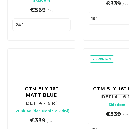
o
Skladom
€339
/ ks
k
d
€569
/ ks
t
u
16"
o
24"
k
v
t
o
v
V PREDAJNI
CTM SLY 16"
CTM SLY 16" 
MATT BLUE
DETI 4 - 6 
DETI 4 - 6 R.
Skladom
Ext. sklad (doručenie 2-7 dní)
€339
/ ks
€339
/ ks