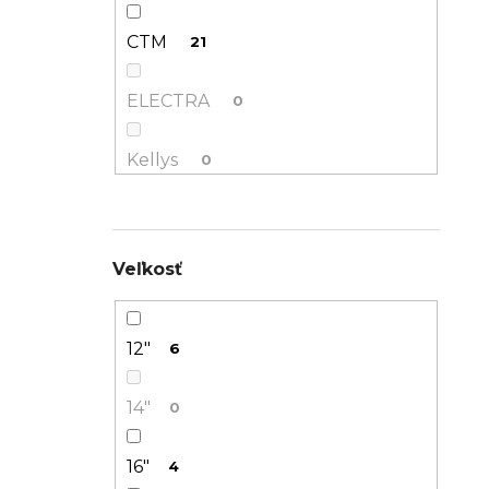
CTM
21
ELECTRA
0
Kellys
0
NS Bikes
0
Veľkosť
RONDO
0
Shotgun
0
12"
6
SPECIALIZED
0
14"
0
Superior
0
16"
4