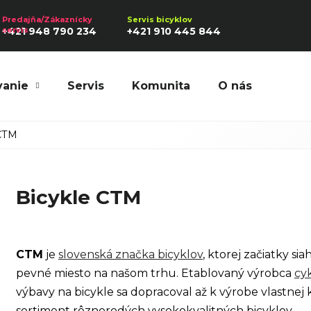
+421 948 790 234
+421 910 445 844
vanie
Servis
Komunita
O nás
Hľadať
 CTM
Bicykle CTM
Odporúčame
CTM
je
slovenská značka bicyklov
, ktorej začiatky si
pevné miesto na našom trhu. Etablovaný výrobca
cy
výbavy na bicykle sa dopracoval až k výrobe vlastnej
sortiment rôznorodých vysokokvalitných bicyklov.