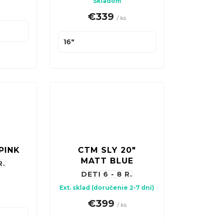
Skladom
€339
/ ks
16"
PINK
CTM SLY 20"
MATT BLUE
R.
DETI 6 - 8 R.
Ext. sklad (doručenie 2-7 dní)
€399
/ ks