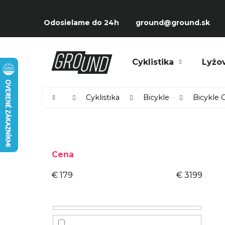
Prejsť
K
na
Späť
Späť
o
Odosielame do 24h
ground@ground.sk
obsah
do
do
š
obchodu
obchodu
í
Čo potrebujete nájsť?
Cyklistika
Lyžo
k
Domov
Cyklistika
Bicykle
Bicykle
B
o
Cena
č
n
€
179
€
3199
ý
p
a