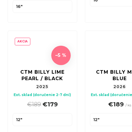
16"
16"
AKCIA
–5 %
CTM BILLY LIME
CTM BILLY 
PEARL / BLACK
BLUE
2025
2026
Ext. sklad (doručenie 2-7 dní)
Ext. sklad (doručenie
€189
€179
€189
|
/ ks
12"
12"