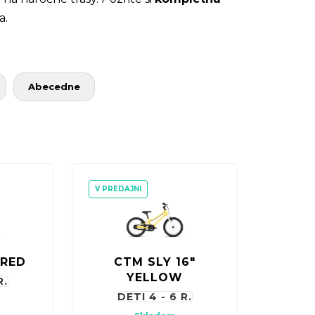
a.
Abecedne
V PREDAJNI
 RED
CTM SLY 16"
YELLOW
R.
DETI 4 - 6 R.