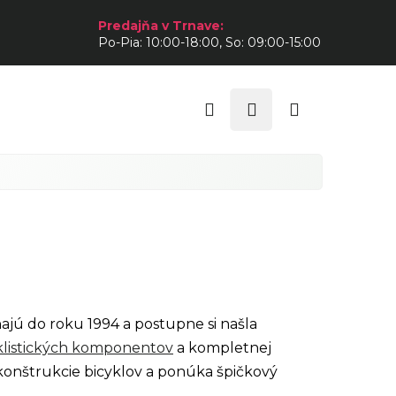
Predajňa v Trnave:
Po-Pia: 10:00-18:00, So: 09:00-15:00
Hľadať
Prihlásenie
Nákupný
košík
ahajú do roku 1994 a postupne si našla
klistických komponentov
a kompletnej
 konštrukcie bicyklov a ponúka špičkový