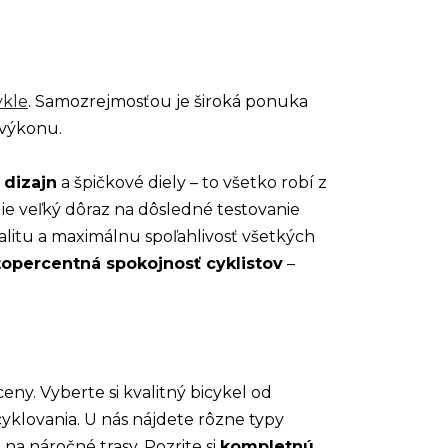
ALIZED SIRRUS X 3.0 GLOSS
S / COOL GREY REFLECTIVE
2025
€600
ykle
. Samozrejmosťou je široká ponuka
€899
Pôvodne:
 výkonu.
 dizajn
a špičkové diely – to všetko robí z
die veľký dôraz na dôsledné testovanie
valitu a maximálnu spoľahlivosť všetkých
topercentná spokojnosť cyklistov
–
eny. Vyberte si kvalitný bicykel od
yklovania. U nás nájdete rôzne typy
na náročné trasy. Pozrite si
kompletnú