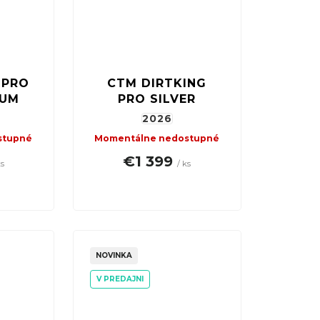
 PRO
CTM DIRTKING
NUM
PRO SILVER
2026
stupné
Momentálne nedostupné
€1 399
ks
/ ks
NOVINKA
V PREDAJNI