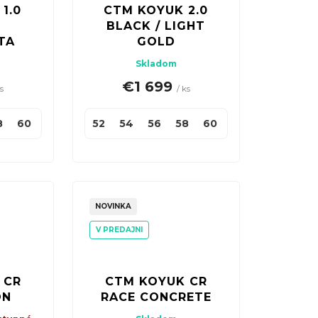
1.0
CTM KOYUK 2.0
BLACK / LIGHT
TA
GOLD
Skladom
€1 699
ks
/ ks
8
60
52
54
56
58
60
NOVINKA
V PREDAJNI
 CR
CTM KOYUK CR
ON
RACE CONCRETE