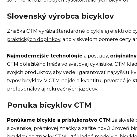
SPECI
TREK MARLIN 6 GEN 3 LAVA
CYPRES
Slovenský výrobca bicyklov
2026
€979
Značka CTM vyrába
štandardné bicykle
aj
elektrobic
praktických doplnkov
, a to v skvelom pomere ceny a
Najmodernejšie technológie
a postupy,
originálny
CTM dôležitého hráča vo svetovej cyklistike. CTM kla
svojich produktov, aby vedeli garantovať najvyššiu k
typov bicyklov. V CTM nejde o kvantitu, prvoradá je
s
profesionálov aj rekreačných jazdcov.
Ponuka bicyklov CTM
Ponúkame bicykle a príslušenstvo CTM
za skvelé c
slovenskej prémiovej značky a zažite novú úroveň bic
bicyklov od značky CTM – základné modely aj bicykle 