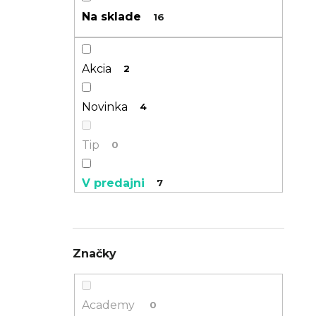
n
Na sklade
16
TREK PROCALIBER 8 FURY RED
e
€1 449
l
Akcia
2
Novinka
4
Tip
0
V predajni
7
Specialized Sale
0
Značky
GFEST
0
Academy
0