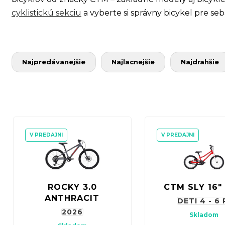
cyklistickú sekciu
a vyberte si správny bicykel pre seb
R
Najpredávanejšie
Najlacnejšie
Najdrahšie
a
d
e
n
V
i
ý
V PREDAJNI
V PREDAJNI
e
p
p
i
r
s
ROCKY 3.0
CTM SLY 16"
o
p
ANTHRACIT
DETI 4 - 6 
d
r
2026
Skladom
u