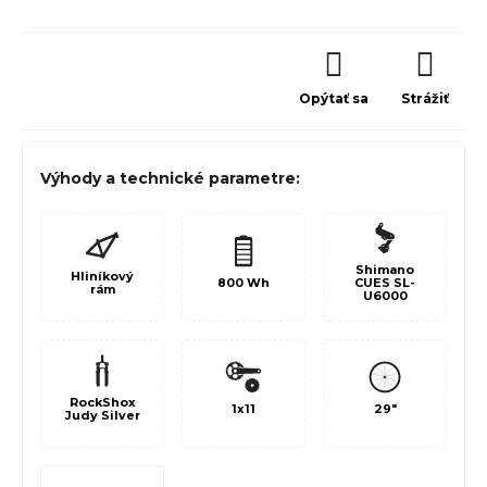
Opýtať sa
Strážiť
Výhody a technické parametre:
Shimano
Hliníkový
800 Wh
CUES SL-
rám
U6000
RockShox
1x11
29"
Judy Silver