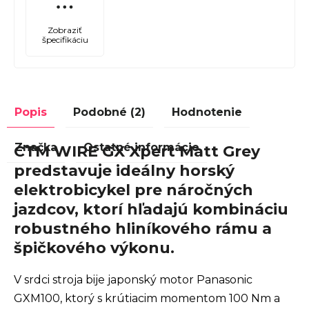
Zobraziť
špecifikáciu
Popis
Podobné (2)
Hodnotenie
Značka
Ostatné informácie
CTM WIRE GX Xpert Matt Grey
predstavuje ideálny horský
elektrobicykel pre náročných
jazdcov, ktorí hľadajú kombináciu
robustného hliníkového rámu a
špičkového výkonu.
V srdci stroja bije japonský motor Panasonic
GXM100, ktorý s krútiacim momentom 100 Nm a