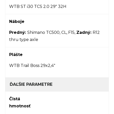
WTB ST i30 TCS 2.0 29" 32H
Náboje
Predný:
Shimano TC500, CL, F15,
Zadný:
R12
thru type axle
Plášte
WTB Trail Boss 29x2,4"
ĎAĽŠIE PARAMETRE
Čistá
hmotnosť