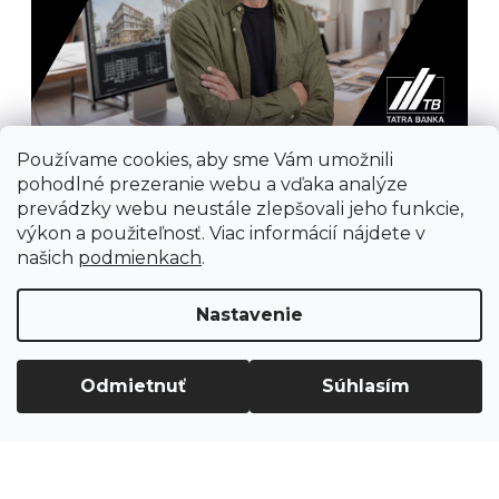
Používame cookies, aby sme Vám umožnili
pohodlné prezeranie webu a vďaka analýze
prevádzky webu neustále zlepšovali jeho funkcie,
výkon a použiteľnosť. Viac informácií nájdete v
našich
podmienkach
.
Prijímame online platby
Nastavenie
Odmietnuť
Súhlasím
Vytvoril Shoptet
Copyright 2026
Ground Cycling Store
. Všetky
práva vyhradené.