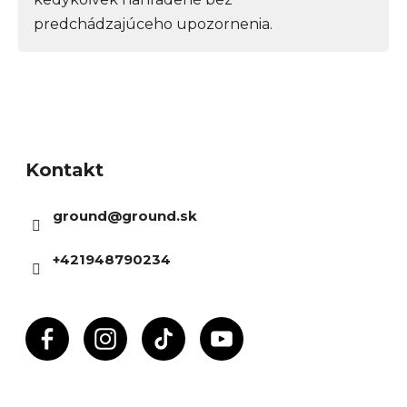
predchádzajúceho upozornenia.
Z
á
Kontakt
p
ä
ground
@
ground.sk
t
i
+421948790234
e