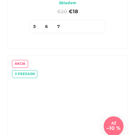
Skladom
€20
|
€18
5
6
7
AKCIA
V PREDAJNI
AŽ
–10 %