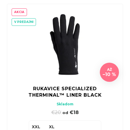
AKCIA
V PREDAJNI
AŽ
–10 %
RUKAVICE SPECIALIZED
THERMINAL™ LINER BLACK
Skladom
€20
|
€18
od
XXL
XL