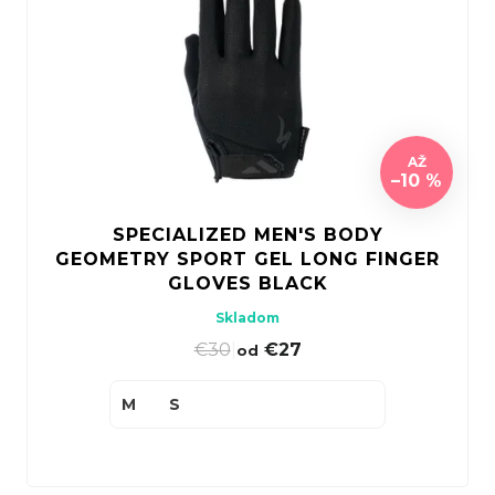
AŽ
–10 %
SPECIALIZED MEN'S BODY
GEOMETRY SPORT GEL LONG FINGER
GLOVES BLACK
Skladom
€30
|
€27
od
M
S