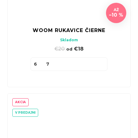
AŽ
–10 %
WOOM RUKAVICE ČIERNE
Skladom
€20
|
€18
od
6
7
AKCIA
V PREDAJNI