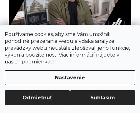
Používame cookies, aby sme Vám umožnili
pohodlné prezeranie webu a vďaka analýze
prevádzky webu neustále zlepšovali jeho funkcie,
výkon a použiteľnosť. Viac informácií nájdete v
našich
podmienkach
.
Nastavenie
Prijímame online platby
Odmietnuť
Súhlasím
Vytvoril Shoptet
Copyright 2026
Ground Cycling Store
. Všetky
práva vyhradené.