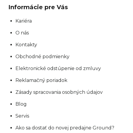
y
Informácie pre Vás
v
ý
Kariéra
p
O nás
i
s
Kontakty
u
Obchodné podmienky
Elektronické odstúpenie od zmluvy
Reklamačný poriadok
Zásady spracovania osobných údajov
Blog
Servis
Ako sa dostať do novej predajne Ground?