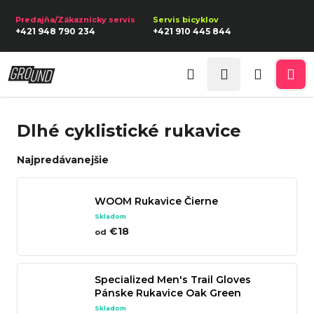
K
Prejsť
na
o
Späť
Späť
+421 948 790 234
+421 910 445 844
obsah
š
í
Prihlásenie
Č
k
Hľadať
Nákupn
Me
o
p
košík
Dlhé cyklistické rukavice
o
t
Najpredávanejšie
r
e
WOOM Rukavice Čierne
b
Skladom
u
€18
od
j
e
Specialized Men's Trail Gloves
t
Pánske Rukavice Oak Green
e
Skladom