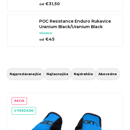
€31,50
od
n
á
POC Resistance Enduro Rukavice
j
Uranium Black/Uranium Black
s
Skladom
ť
€45
od
?
R
a
Hľadať
Najpredávanejšie
Najlacnejšie
Najdrahšie
Abecedne
d
e
V
n
ý
AKCIA
O
i
p
V PREDAJNI
d
e
i
p
p
s
o