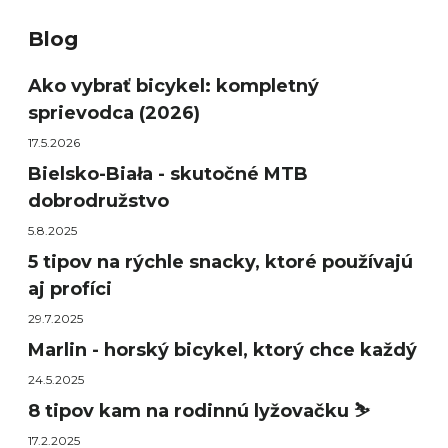
Blog
Ako vybrať bicykel: kompletný
sprievodca (2026)
17.5.2026
Bielsko-Biała - skutočné MTB
dobrodružstvo
5.8.2025
5 tipov na rýchle snacky, ktoré používajú
aj profíci
29.7.2025
Marlin - horský bicykel, ktorý chce každý
24.5.2025
8 tipov kam na rodinnú lyžovačku ⛷️
17.2.2025