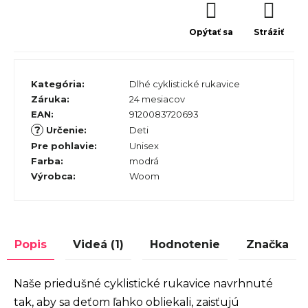
Opýtať sa
Strážiť
Kategória
:
Dlhé cyklistické rukavice
Záruka
:
24 mesiacov
EAN
:
9120083720693
?
Určenie
:
Deti
Pre pohlavie
:
Unisex
Farba
:
modrá
Výrobca
:
Woom
Popis
Videá (1)
Hodnotenie
Značka
Naše priedušné cyklistické rukavice navrhnuté
tak, aby sa deťom ľahko obliekali, zaisťujú