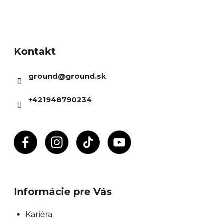
Z
á
Kontakt
p
ä
ground
@
ground.sk
t
i
+421948790234
e
Informácie pre Vás
Kariéra