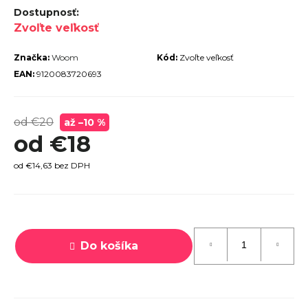
r
Zvoľte veľkosť
ú
č
Značka:
Woom
Kód:
Zvoľte veľkosť
a
EAN:
9120083720693
m
e
od €20
až –10 %
od
€18
od
€14,63
bez DPH
Jednotková
TREK
cena:
ROCALIBER
 FURY RED
Do košíka
€1 449