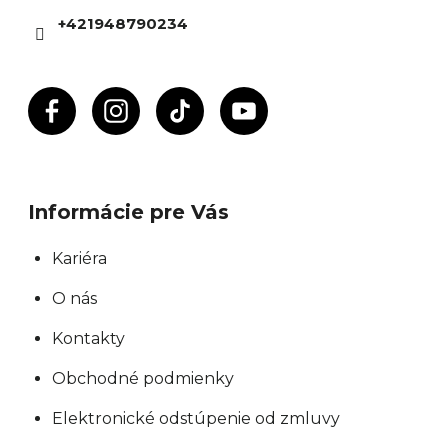
i
i
+421948790234
e
e
p
r
v
k
y
Informácie pre Vás
v
ý
Kariéra
p
O nás
i
s
Kontakty
u
Obchodné podmienky
Elektronické odstúpenie od zmluvy