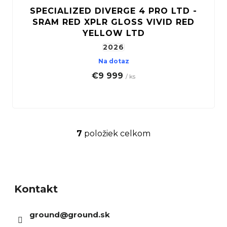
SPECIALIZED DIVERGE 4 PRO LTD -
SRAM RED XPLR GLOSS VIVID RED
YELLOW LTD
2026
Na dotaz
€9 999
/ ks
7
položiek celkom
O
v
Z
l
á
á
Kontakt
p
d
ä
a
ground
@
ground.sk
t
c