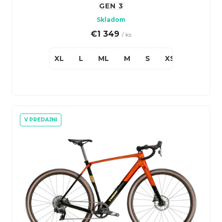
v
o
GEN 3
v
Skladom
€1 349
/ ks
XL
L
ML
M
S
XS
V PREDAJNI