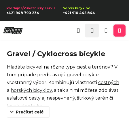
K
Prejsť
na
o
Späť
Späť
+421 948 790 234
+421 910 445 844
obsah
š
í
Prihlásenie
Č
k
Hľadať
Nákupn
Me
o
p
košík
Gravel / Cyklocross bicykle
o
t
Hľadáte bicykel na rôzne typy ciest a terénov? V
r
tom prípade predstavujú gravel bicykle
e
všestranný výber. Kombinujú vlastnosti
cestných
b
a
horských bicyklov
, a tak s nimi môžete zdolávať
u
asfaltové cesty aj nespevnený, štrkový terén či
j
lesné chodníky.
e
Prečítať celé
Majú širšie pneumatiky ako klasické cestné
t
bicykle, čo vám zaistí stabilitu pri cyklovýlete v
e