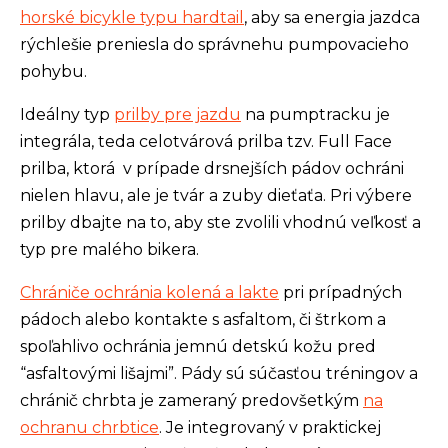
horské bicykle typu hardtail
, aby sa energia jazdca
rýchlešie preniesla do správnehu pumpovacieho
pohybu.
Ideálny typ
prilby pre jazdu
na pumptracku je
integrála, teda celotvárová prilba tzv. Full Face
prilba, ktorá v prípade drsnejších pádov ochráni
nielen hlavu, ale je tvár a zuby dieťaťa. Pri výbere
prilby dbajte na to, aby ste zvolili vhodnú veľkosť a
typ pre malého bikera.
Chrániče ochránia kolená a lakte
pri prípadných
pádoch alebo kontakte s asfaltom, či štrkom a
spoľahlivo ochránia jemnú detskú kožu pred
“asfaltovými lišajmi”. Pády sú súčasťou tréningov a
chránič chrbta je zameraný predovšetkým
na
ochranu chrbtice
. Je integrovaný v praktickej