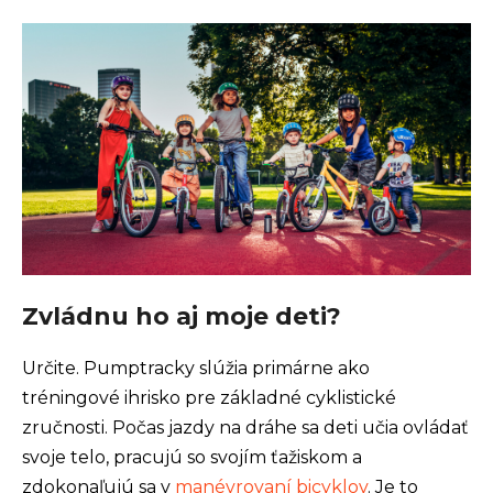
Zvládnu ho aj moje deti?
Určite. Pumptracky slúžia primárne ako
tréningové ihrisko pre základné cyklistické
zručnosti. Počas jazdy na dráhe sa deti učia ovládať
svoje telo, pracujú so svojím ťažiskom a
zdokonaľujú sa v
manévrovaní bicyklov
. Je to