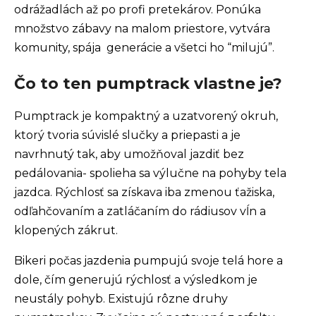
odrážadlách až po profi pretekárov. Ponúka
n
množstvo zábavy na malom priestore, vytvára
á
komunity, spája generácie a všetci ho “milujú”.
j
s
Čo to ten pumptrack vlastne je?
ť
?
Pumptrack je kompaktný a uzatvorený okruh,
ktorý tvoria súvislé slučky a priepasti a je
navrhnutý tak, aby umožňoval jazdiť bez
pedálovania- spolieha sa výlučne na pohyby tela
Hľadať
jazdca. Rýchlosť sa získava iba zmenou ťažiska,
odľahčovaním a zatláčaním do rádiusov vĺn a
klopených zákrut.
O
Bikeri počas jazdenia pumpujú svoje telá hore a
d
dole, čím generujú rýchlosť a výsledkom je
p
neustály pohyb. Existujú rôzne druhy
o