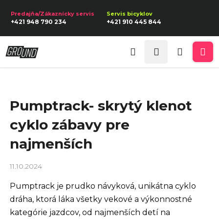
K
Prejsť
na
o
Späť
Späť
+421 948 790 234
+421 910 445 844
obsah
š
í
Prihlásenie
Č
k
Hľadať
Nákupn
Me
o
p
košík
o
Pumptrack- skrytý klenot
t
r
cyklo zábavy pre
e
najmenších
b
u
11.10.2024
j
Pumptrack je prudko návyková, unikátna cyklo
e
dráha, ktorá láka všetky vekové a výkonnostné
t
kategórie jazdcov, od najmenších detí na
e