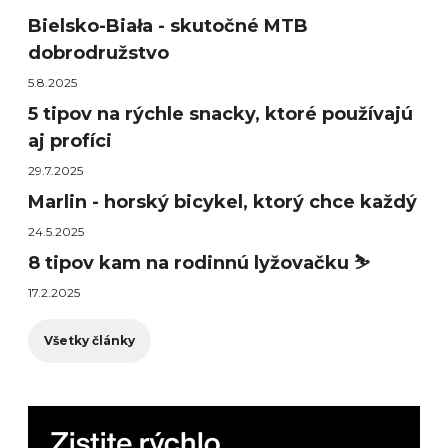
Bielsko-Biała - skutočné MTB
dobrodružstvo
5.8.2025
5 tipov na rýchle snacky, ktoré používajú
aj profíci
29.7.2025
Marlin - horský bicykel, ktorý chce každý
24.5.2025
8 tipov kam na rodinnú lyžovačku ⛷️
17.2.2025
Všetky články