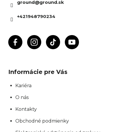
ground
@
ground.sk
t
i
+421948790234
e
Informácie pre Vás
Kariéra
O nás
Kontakty
Obchodné podmienky