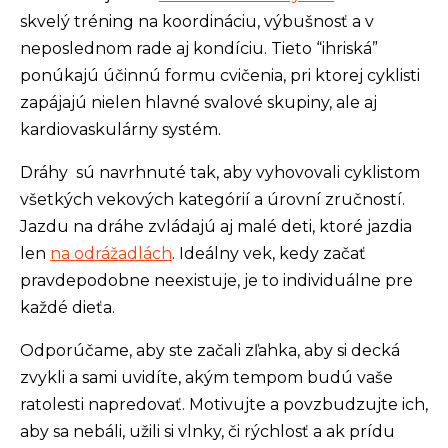
skvelý tréning na koordináciu, výbušnosť a v
neposlednom rade aj kondíciu. Tieto “ihriská”
ponúkajú účinnú formu cvičenia, pri ktorej cyklisti
zapájajú nielen hlavné svalové skupiny, ale aj
kardiovaskulárny systém.
Dráhy sú navrhnuté tak, aby vyhovovali cyklistom
všetkých vekových kategórií a úrovní zručností.
Jazdu na dráhe zvládajú aj malé deti, ktoré jazdia
len
na odrážadlách
. Ideálny vek, kedy začať
pravdepodobne neexistuje, je to individuálne pre
každé dieťa.
Odporúčame, aby ste začali zľahka, aby si decká
zvykli a sami uvidíte, akým tempom budú vaše
ratolesti napredovať. Motivujte a povzbudzujte ich,
aby sa nebáli, užili si vlnky, či rýchlosť a ak prídu