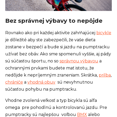
Bez správnej výbavy to nepôjde
Rovnako ako pri každej aktivite zahŕňajúcej
bicykle
je dôležité aby ste zabezpečili, že vaše dieťa
zostane v bezpečí a bude si jazdu na pumptracku
užívať bez obáv. Ako sme spomenuli vyššie, aj pády
sú súčasťou športu, no so
správnou výbavou
a
ochrannými prvkami budete mať istotu, že
nedôjde k nepríjemným zraneniam. Skrátka,
prilba
,
chrániče
a
vhodná obuv
sú nevyhnutnou
súčasťou pohybu na pumptracku.
Vhodne zvolená veľkosť a typ bicykla sú alfa
omega pre pohodlnú a kontrolovanú jazdu. Pre
pumptracky sú najlepšou voľbou
BMX
alebo