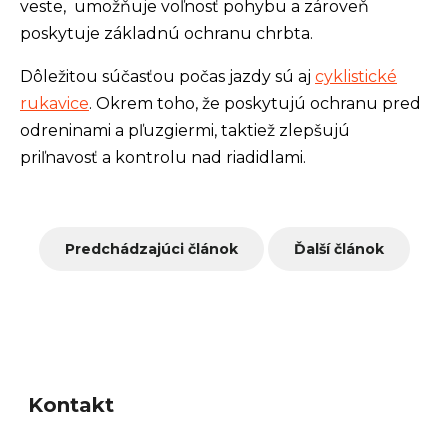
veste, umožňuje voľnosť pohybu a zároveň
poskytuje základnú ochranu chrbta.
Dôležitou súčasťou počas jazdy sú aj
cyklistické
rukavice
. Okrem toho, že poskytujú ochranu pred
odreninami a pľuzgiermi, taktiež zlepšujú
priľnavosť a kontrolu nad riadidlami.
Predchádzajúci článok
Ďalší článok
Z
á
Kontakt
p
ä