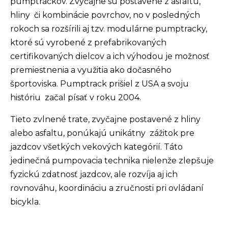
pumptrackov. Zvyčajne sú postavené z asfaltu,
r
hliny či kombinácie povrchov, no v posledných
ú
rokoch sa rozšírili aj tzv. modulárne pumptracky,
č
ktoré sú vyrobené z prefabrikovaných
a
certifikovaných dielcov a ich výhodou je možnosť
m
premiestnenia a využitia ako dočasného
e
športoviska. Pumptrack prišiel z USA a svoju
históriu začal písať v roku 2004.
Tieto zvlnené trate, zvyčajne postavené z hliny
alebo asfaltu, ponúkajú unikátny zážitok pre
PECIALIZED
jazdcov všetkých vekových kategórií. Táto
IRRUS X 3.0
GLOSS
jedinečná pumpovacia technika nielenže zlepšuje
CYPRESS /
fyzickú zdatnosť jazdcov, ale rozvíja aj ich
OOL GREY
EFLECTIVE
rovnováhu, koordináciu a zručnosti pri ovládaní
2025
bicykla.
€600
€899
vodne: