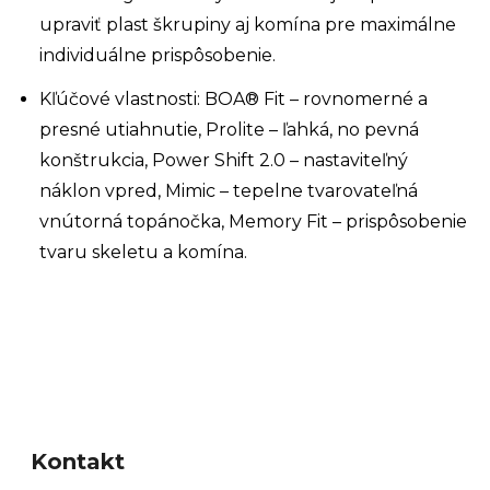
upraviť plast škrupiny aj komína pre maximálne
individuálne prispôsobenie.
Kľúčové vlastnosti: BOA® Fit – rovnomerné a
presné utiahnutie, Prolite – ľahká, no pevná
konštrukcia, Power Shift 2.0 – nastaviteľný
náklon vpred, Mimic – tepelne tvarovateľná
vnútorná topánočka, Memory Fit – prispôsobenie
tvaru skeletu a komína.
Z
á
Kontakt
p