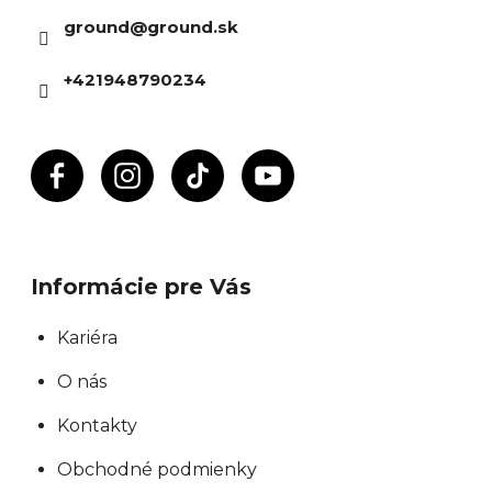
ä
ground
@
ground.sk
t
i
+421948790234
e
Informácie pre Vás
Kariéra
O nás
Kontakty
Obchodné podmienky