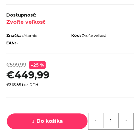
r
ú
Zvoľte veľkosť
č
a
Značka:
Atomic
Kód:
Zvoľte veľkosť
m
EAN:
-
e
€599,99
–25 %
€449,99
€365,85 bez DPH
TREK
ROCALIBER
Jednotková
 FURY RED
cena:
€1 449
Do košíka