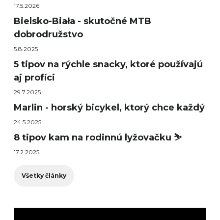
17.5.2026
Bielsko-Biała - skutočné MTB
dobrodružstvo
5.8.2025
5 tipov na rýchle snacky, ktoré používajú
aj profíci
29.7.2025
Marlin - horský bicykel, ktorý chce každý
24.5.2025
8 tipov kam na rodinnú lyžovačku ⛷️
17.2.2025
Všetky články