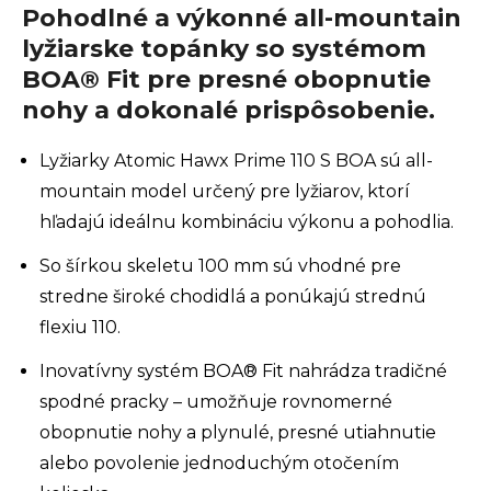
Pohodlné a výkonné all-mountain
lyžiarske topánky so systémom
BOA® Fit pre presné obopnutie
nohy a dokonalé prispôsobenie.
Lyžiarky Atomic Hawx Prime 110 S BOA sú all-
mountain model určený pre lyžiarov, ktorí
hľadajú ideálnu kombináciu výkonu a pohodlia.
So šírkou skeletu 100 mm sú vhodné pre
stredne široké chodidlá a ponúkajú strednú
flexiu 110.
Inovatívny systém BOA® Fit nahrádza tradičné
spodné pracky – umožňuje rovnomerné
obopnutie nohy a plynulé, presné utiahnutie
alebo povolenie jednoduchým otočením