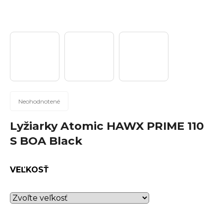
n
á
j
s
ť
?
Priemerné
Neohodnotené
hodnotenie
produktu
Lyžiarky Atomic HAWX PRIME 110
Hľadať
je
S BOA Black
0,0
z
5
VEĽKOSŤ
hviezdičiek.
O
d
p
o