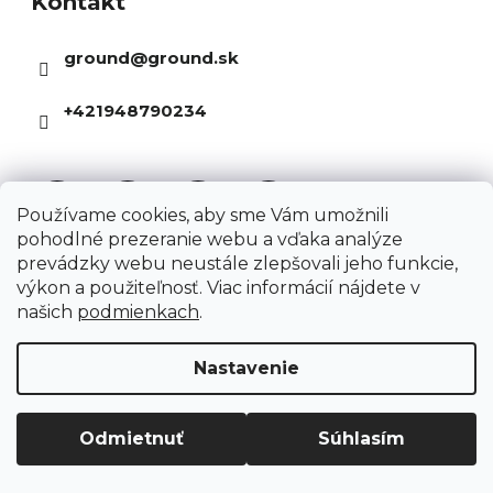
c
Kontakt
p
a
i
ä
n
ground
@
ground.sk
e
t
i
p
i
e
+421948790234
r
e
v
k
y
Používame cookies, aby sme Vám umožnili
pohodlné prezeranie webu a vďaka analýze
v
prevádzky webu neustále zlepšovali jeho funkcie,
ý
výkon a použiteľnosť. Viac informácií nájdete v
p
našich
podmienkach
.
Informácie pre Vás
i
Nastavenie
s
Kariéra
u
O nás
Odmietnuť
Súhlasím
Kontakty