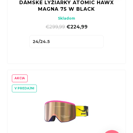
DÁMSKE LYŽIARKY ATOMIC HAWX
o
t
MAGNA 75 W BLACK
v
o
Skladom
v
€299,99
|
€224,99
24/24.5
AKCIA
V PREDAJNI