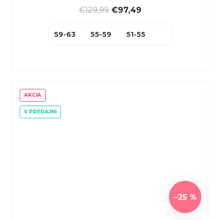
€129,99
|
€97,49
59-63
55-59
51-55
AKCIA
V PREDAJNI
–25 %