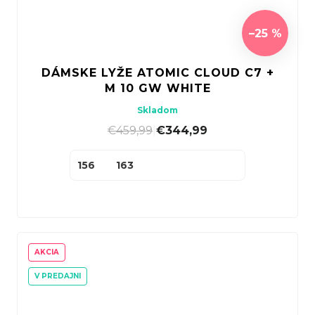
–25 %
DÁMSKE LYŽE ATOMIC CLOUD C7 +
M 10 GW WHITE
Skladom
€459,99
|
€344,99
156
163
AKCIA
V PREDAJNI