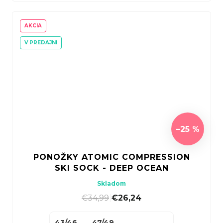
AKCIA
V PREDAJNI
–25 %
PONOŽKY ATOMIC COMPRESSION
SKI SOCK - DEEP OCEAN
Skladom
€34,99
|
€26,24
43/46
47/49