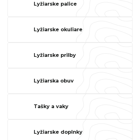
Lyžiarske palice
n
á
j
Lyžiarske okuliare
s
ť
?
Lyžiarske prilby
Hľadať
Lyžiarska obuv
Tašky a vaky
O
d
p
Lyžiarske doplnky
o