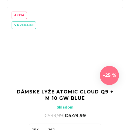
AKCIA
V PREDAJNI
–25 %
DÁMSKE LYŽE ATOMIC CLOUD Q9 +
M 10 GW BLUE
Skladom
€599,99
|
€449,99
154
161