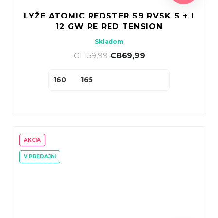
LYŽE ATOMIC REDSTER S9 RVSK S + I
12 GW RE RED TENSION
Skladom
€1 159,99
|
€869,99
160
165
AKCIA
V PREDAJNI