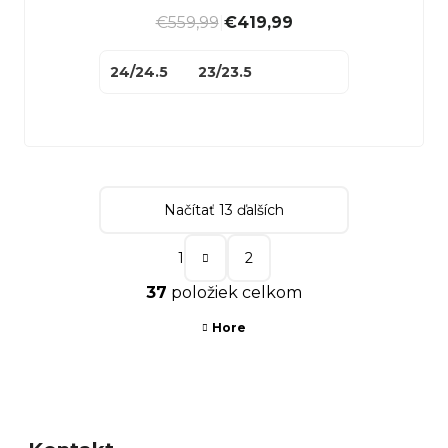
€559,99
|
€419,99
24/24.5
23/23.5
Načítať 13 ďalších
S
1
2
t
O
37
položiek celkom
r
v
á
Hore
l
n
á
k
d
Z
o
a
á
v