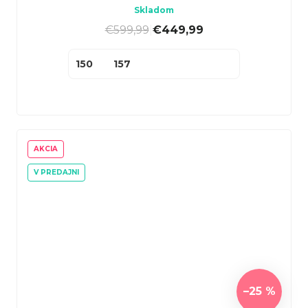
Skladom
€599,99
|
€449,99
150
157
AKCIA
V PREDAJNI
–25 %