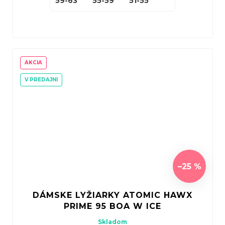
59-63
55-59
51-55
AKCIA
V PREDAJNI
–25 %
DÁMSKE LYŽIARKY ATOMIC HAWX
PRIME 95 BOA W ICE
Skladom