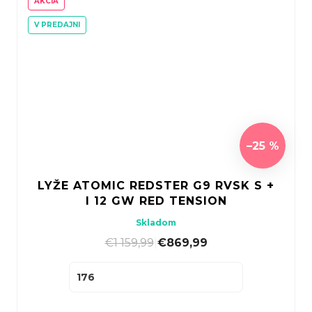
AKCIA
V PREDAJNI
–25 %
LYŽE ATOMIC REDSTER G9 RVSK S +
I 12 GW RED TENSION
Skladom
€1 159,99
|
€869,99
176