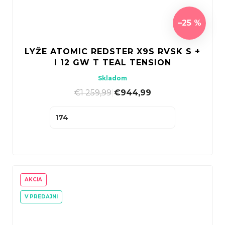
–25 %
LYŽE ATOMIC REDSTER X9S RVSK S +
I 12 GW T TEAL TENSION
Skladom
€1 259,99
|
€944,99
174
AKCIA
V PREDAJNI