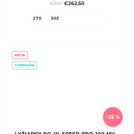
€350
|
€262,50
270
305
AKCIA
V PREDAJNI
–25 %