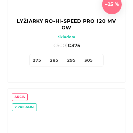
–25 %
LYŽIARKY RO-HI-SPEED PRO 120 MV
GW
Skladom
€500
|
€375
275
285
295
305
AKCIA
V PREDAJNI