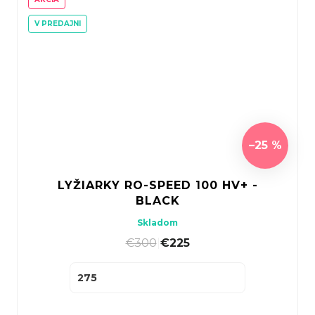
V PREDAJNI
–25 %
LYŽIARKY RO-SPEED 100 HV+ -
BLACK
Skladom
€300
|
€225
275