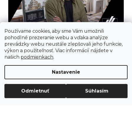
Používame cookies, aby sme Vám umožnili
pohodlné prezeranie webu a vďaka analýze
prevádzky webu neustále zlepšovali jeho funkcie,
výkon a použiteľnosť. Viac informácií nájdete v
našich
podmienkach
.
Nastavenie
Prijímame online platby
Odmietnuť
Súhlasím
Vytvoril Shoptet
Copyright 2026
Ground Cycling Store
. Všetky
práva vyhradené.