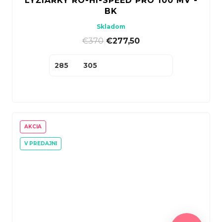
LYŽIARKY RO-HI-SPEED PRO 100 MV -
BK
Skladom
€370
|
€277,50
285
305
AKCIA
V PREDAJNI