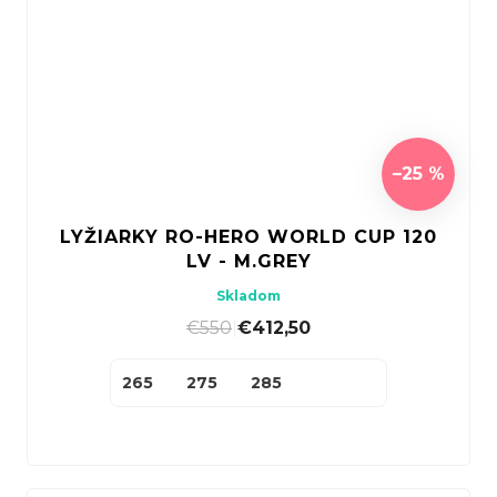
–25 %
LYŽIARKY RO-HERO WORLD CUP 120
LV - M.GREY
Skladom
€550
|
€412,50
265
275
285