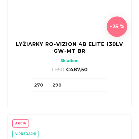
–25 %
LYŽIARKY RO-VIZION 4B ELITE 130LV
GW-MT BR
Skladom
€650
|
€487,50
270
290
AKCIA
V PREDAJNI