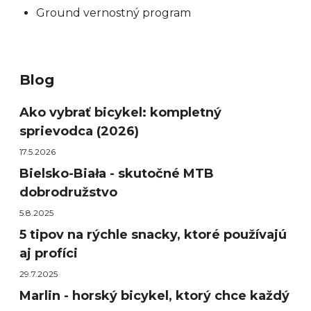
Ground vernostný program
Blog
Ako vybrať bicykel: kompletný
sprievodca (2026)
17.5.2026
Bielsko-Biała - skutočné MTB
dobrodružstvo
5.8.2025
5 tipov na rýchle snacky, ktoré používajú
aj profíci
29.7.2025
Marlin - horský bicykel, ktorý chce každý