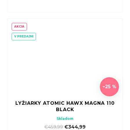
AKCIA
V PREDAJNI
–25 %
LYŽIARKY ATOMIC HAWX MAGNA 110
BLACK
Skladom
€459,99
|
€344,99