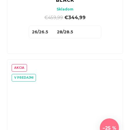
BLACK
Skladom
€459,99
|
€344,99
26/26.5
28/28.5
AKCIA
V PREDAJNI
–25 %