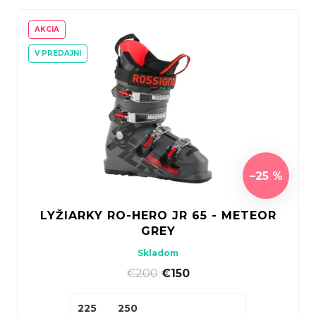
AKCIA
V PREDAJNI
–25 %
LYŽIARKY RO-HERO JR 65 - METEOR
GREY
Skladom
€200
|
€150
225
250