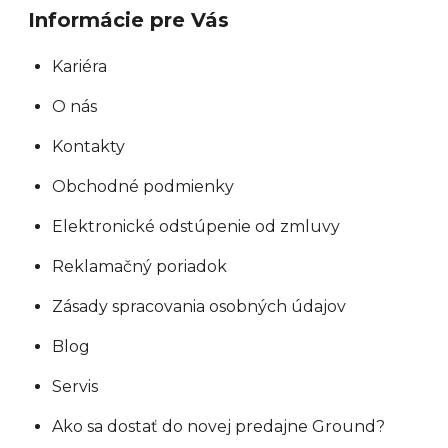
y
Informácie pre Vás
v
ý
Kariéra
p
O nás
i
s
Kontakty
u
Obchodné podmienky
Elektronické odstúpenie od zmluvy
Reklamačný poriadok
Zásady spracovania osobných údajov
Blog
Servis
Ako sa dostať do novej predajne Ground?