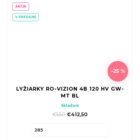
AKCIA
V PREDAJNI
–25 %
LYŽIARKY RO-VIZION 4B 120 HV GW-
MT BL
Skladom
€550
|
€412,50
285