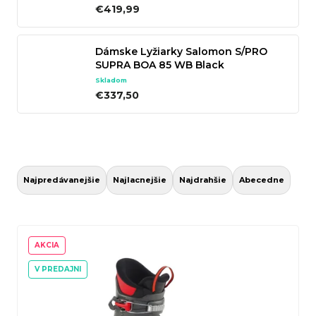
€419,99
n
á
Dámske Lyžiarky Salomon S/PRO
j
SUPRA BOA 85 WB Black
s
Skladom
ť
€337,50
?
R
a
Hľadať
Najpredávanejšie
Najlacnejšie
Najdrahšie
Abecedne
d
e
V
n
ý
AKCIA
O
i
p
V PREDAJNI
d
e
i
p
p
s
o