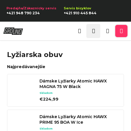
K
Prejsť
na
o
Späť
Späť
+421 948 790 234
+421 910 445 844
obsah
š
í
Prihlásenie
Č
k
Hľadať
Nákupn
Me
o
p
košík
Lyžiarska obuv
o
t
Najpredávanejšie
r
e
Dámske Lyžiarky Atomic HAWX
MAGNA 75 W Black
b
Skladom
u
€224,99
j
e
Dámske Lyžiarky Atomic HAWX
t
PRIME 95 BOA W Ice
e
Skladom