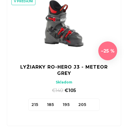
V PREDAJNI
–25 %
LYŽIARKY RO-HERO J3 - METEOR
GREY
Skladom
€140
|
€105
215
185
195
205