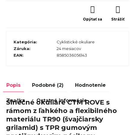
Opýtať sa
Strážiť
Kategória
:
Cyklistické okuliare
Záruka
:
24 mesiacov
EAN
:
8585036056143
Popis
Podobné (2)
Hodnotenie
Značka
Ostatné informácie
Slnečné okuliare CTM ROVE s
rámom z ľahkého a flexibilného
materiálu TR90 (švajčiarsky
grilamid) s TPR gumovým