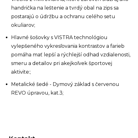
handrička na leštenie a tvrdý obal na zips sa
postarajú o údržbu a ochranu celého setu
okuliarov;
Hlavné šošovky s VISTRA technológiou
vylepšeného vykresľovania kontrastov a farieb
pomáha mať lepší a rýchlejší odhad vzdialenosti,
smeru a detailov pri akejkoľvek športovej
aktivite:;
Metalické šedé - Dymový základ s červenou
REVO úpravou, kat.3;
Z
á