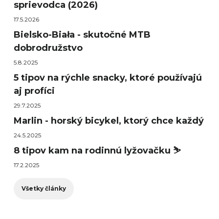
sprievodca (2026)
17.5.2026
Bielsko-Biała - skutočné MTB
dobrodružstvo
5.8.2025
5 tipov na rýchle snacky, ktoré používajú
aj profíci
29.7.2025
Marlin - horský bicykel, ktorý chce každý
24.5.2025
8 tipov kam na rodinnú lyžovačku ⛷️
17.2.2025
Všetky články