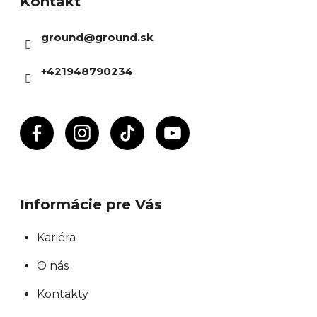
Kontakt
p
ä
ground
@
ground.sk
t
i
+421948790234
e
Informácie pre Vás
Kariéra
O nás
Kontakty