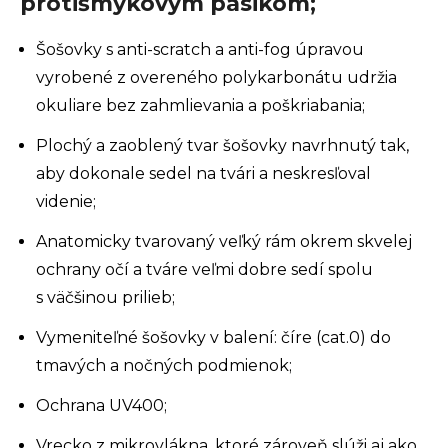
protišmykovým pásikom;
Šošovky s anti-scratch a anti-fog úpravou
vyrobené z overeného polykarbonátu udržia
okuliare bez zahmlievania a poškriabania;
Plochý a zaoblený tvar šošovky navrhnutý tak,
aby dokonale sedel na tvári a neskresľoval
videnie;
Anatomicky tvarovaný veľký rám okrem skvelej
ochrany očí a tváre veľmi dobre sedí spolu
s väčšinou prilieb;
Vymeniteľné šošovky v balení: číre (cat.0) do
tmavých a nočných podmienok;
Ochrana UV400;
Vrecko z mikrovlákna, ktoré zároveň slúži aj ako