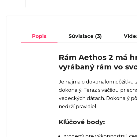
Popis
Súvisiace (3)
Videá
Rám Aethos 2 má hmo
vyrábaný rám vo svoj
Je najmä o dokonalom pôžitku z 
dokonalý. Teraz s väčšou prie
vedeckých dátach. Dokonalý pôži
nedrží pravidiel.
Kľúčové body:
zrodený pre výkonnostnú cest