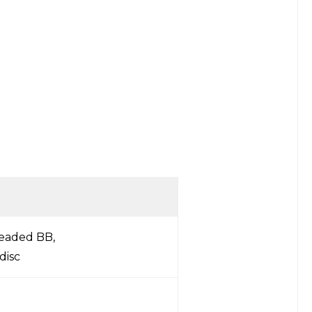
readed BB,
disc