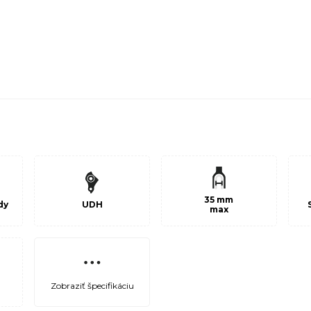
35 mm
dy
UDH
max
Zobraziť špecifikáciu