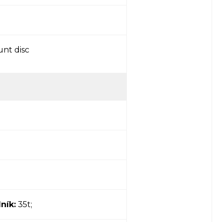
unt disc
ník:
35t;