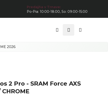
Predajňa v Trnave:
Po-Pia: 10:00-18:00, So: 09:00-15:00
Hľadať
Prihlásenie
Nákupný
košík
ROME
2026
hos 2 Pro - SRAM Force AXS
/ CHROME