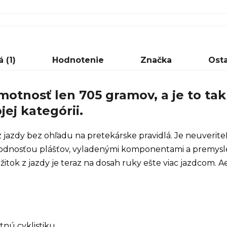
 (1)
Hodnotenie
Značka
Ost
tnosť len 705 gramov, a je to tak 
ej kategórii.
jazdy bez ohľadu na pretekárske pravidlá. Je neuveriteľ
chodnosťou plášťov, vyladenými komponentami a premys
tok z jazdy je teraz na dosah ruky ešte viac jazdcom. Ae
nú cyklistiku