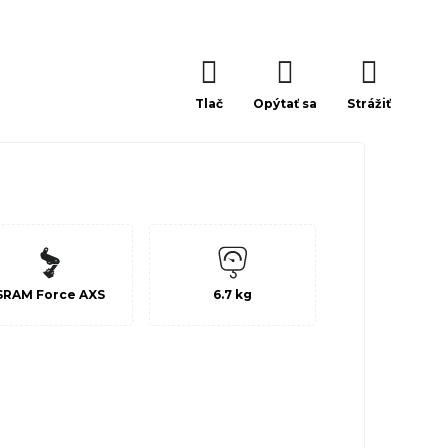
Tlač
Opýtať sa
Strážiť
SRAM Force AXS
6.7 kg