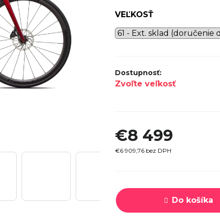
SPECI
VEĽKOSŤ
TREK MARLIN 6 GEN 3 LAVA
CYPRES
2026
€979
Zvoľte veľkosť
€8 499
€6 909,76 bez DPH
Jednotková
cena:
Do košíka