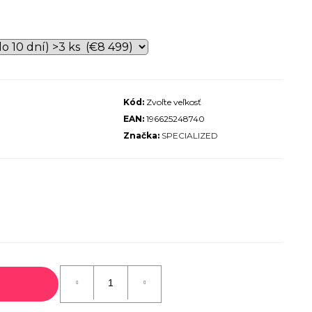
ALIZED SIRRUS X 3.0 GLOSS
S / COOL GREY REFLECTIVE
2025
€600
€899
Pôvodne:
Kód:
Zvoľte veľkosť
EAN:
196625248740
Značka:
SPECIALIZED