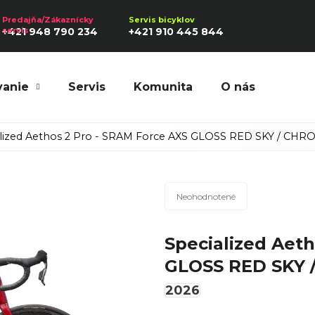
+421 948 790 234
+421 910 445 844
vanie
Servis
Komunita
O nás
Hľadať
alized Aethos 2 Pro - SRAM Force AXS GLOSS RED SKY / CH
Priemerné
Odporúčame
Neohodnotené
hodnotenie
produktu
Specialized Aet
je
0,0
GLOSS RED SKY 
z
5
2026
hviezdičiek.