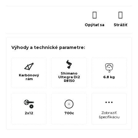
Opýtať sa
Strážiť
Výhody a technické parametre:
Shimano
Karbónový
Ultegra Di2
6.8 kg
rám
R8150
Zobraziť
2x12
700c
špecifikáciu