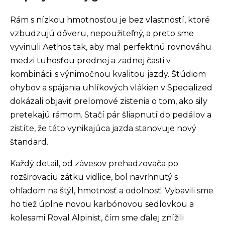
Rám s nízkou hmotnosťou je bez vlastností, ktoré
vzbudzujú dôveru, nepoužiteľný, a preto sme
vyvinuli Aethos tak, aby mal perfektnú rovnováhu
medzi tuhosťou prednej a zadnej časti v
kombinácii s výnimočnou kvalitou jazdy. Štúdiom
ohybov a spájania uhlíkových vlákien v Specialized
dokázali objaviť prelomové zistenia o tom, ako sily
pretekajú rámom. Stačí pár šliapnutí do pedálov a
zistíte, že táto vynikajúca jazda stanovuje nový
štandard.
Každý detail, od závesov prehadzovača po
rozširovaciu zátku vidlice, bol navrhnutý s
ohľadom na štýl, hmotnosť a odolnosť. Vybavili sme
ho tiež úplne novou karbónovou sedlovkou a
kolesami Roval Alpinist, čím sme ďalej znížili