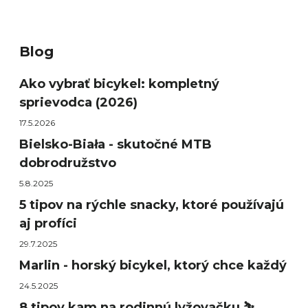
Blog
Ako vybrať bicykel: kompletný
sprievodca (2026)
17.5.2026
Bielsko-Biała - skutočné MTB
dobrodružstvo
5.8.2025
5 tipov na rýchle snacky, ktoré používajú
aj profíci
29.7.2025
Marlin - horský bicykel, ktorý chce každý
24.5.2025
8 tipov kam na rodinnú lyžovačku ⛷️