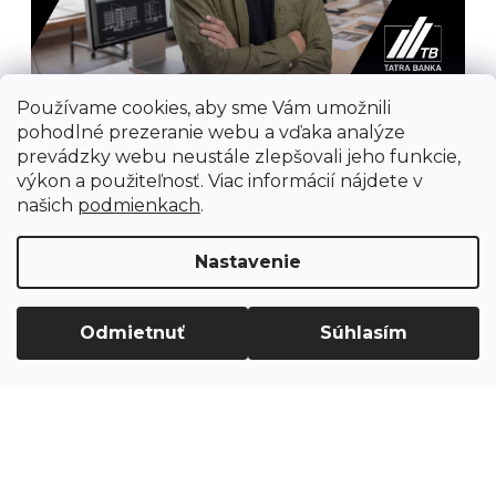
Používame cookies, aby sme Vám umožnili
pohodlné prezeranie webu a vďaka analýze
prevádzky webu neustále zlepšovali jeho funkcie,
výkon a použiteľnosť. Viac informácií nájdete v
našich
podmienkach
.
Prijímame online platby
Nastavenie
Odmietnuť
Súhlasím
Vytvoril Shoptet
Copyright 2026
Ground Cycling Store
. Všetky
práva vyhradené.
Upraviť nastavenie cookies