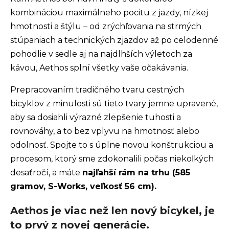
kombináciou maximálneho pocitu z jazdy, nízkej
hmotnosti a štýlu – od zrýchľovania na strmých
stúpaniach a technických zjazdov až po celodenné
pohodlie v sedle aj na najdlhších výletoch za
kávou, Aethos splní všetky vaše očakávania.
Prepracovaním tradičného tvaru cestných
bicyklov z minulosti sú tieto tvary jemne upravené,
aby sa dosiahli výrazné zlepšenie tuhosti a
rovnováhy, a to bez vplyvu na hmotnosť alebo
odolnosť. Spojte to s úplne novou konštrukciou a
procesom, ktorý sme zdokonalili počas niekoľkých
desaťročí, a máte
najľahší rám na trhu (585
gramov, S-Works, veľkosť 56 cm).
Aethos je viac než len nový bicykel, je
to prvý z novej generácie.