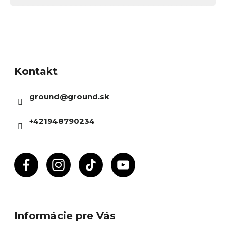
Z
á
Kontakt
p
ä
ground
@
ground.sk
t
i
+421948790234
e
Informácie pre Vás