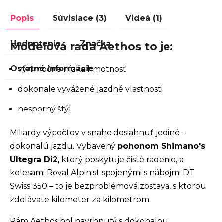
Popis
Súvisiace (3)
Videá (1)
Hodnotenie
Značka
Modelová rada Aethos to je:
Ostatné informácie
výnimočne nízka hmotnosť
dokonale vyvážené jazdné vlastnosti
nesporný štýl
Miliardy výpočtov v snahe dosiahnuť jediné –
dokonalú jazdu. Vybavený
pohonom Shimano's
Ultegra Di2,
ktorý poskytuje čisté radenie, a
kolesami Roval Alpinist spojenými s nábojmi DT
Swiss 350 – to je bezproblémová zostava, s ktorou
zdolávate kilometer za kilometrom.
Rám Aethos bol navrhnutý s dokonalou