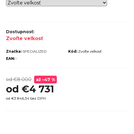
r
ú
č
a
Zvoľte veľkosť
m
e
Značka:
SPECIALIZED
Kód:
Zvoľte veľkosť
EAN:
-
od €8 000
až –47 %
od
€4 731
TREK
od
€3 846,34
bez DPH
ROCALIBER
 FURY RED
€1 449
Jednotková
cena: