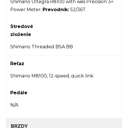
Shimano Ultegra R8100 with 4iiiis Precision 3+
Power Meter;
Prevodník:
52/36T
Stredové
zloženie
Shimano Threaded BSA BB
Reťaz
Shimano M8100, 12-speed, quick link
Pedále
N/A
BRZDY