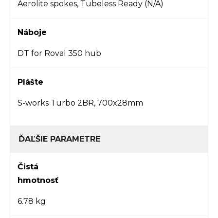
Aerolite spokes, Tubeless Ready (N/A)
Náboje
DT for Roval 350 hub
Plášte
S-works Turbo 2BR, 700x28mm
ĎAĽŠIE PARAMETRE
Čistá
hmotnosť
6.78 kg