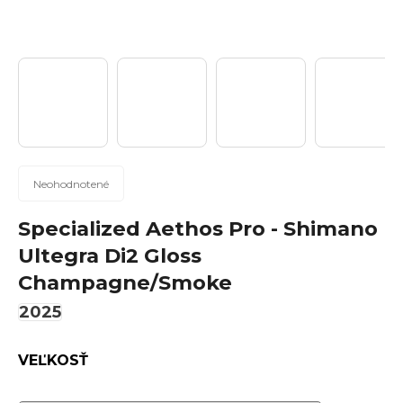
n
á
j
s
ť
?
Priemerné
Neohodnotené
hodnotenie
produktu
Specialized Aethos Pro - Shimano
Hľadať
je
Ultegra Di2 Gloss
0,0
Champagne/Smoke
z
5
2025
hviezdičiek.
O
d
VEĽKOSŤ
p
o