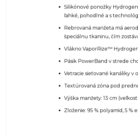
Silikónové ponožky Hydrogen 
ľahké, pohodlné a s technológ
Rebrovaná manžeta má aerody
špeciálnu tkaninu, čím zostáv
Vlákno VaporRize™ Hydrogen j
Pásik PowerBand v strede chod
Vetracie sieťované kanáliky v
Textúrovaná zóna pod prednou
Výška manžety: 13 cm (veľkosť
Zloženie: 95 % polyamid, 5 % e