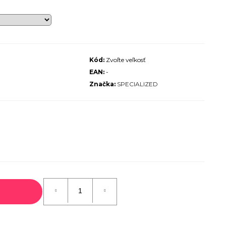
ALIZED SIRRUS X 3.0 GLOSS
S / COOL GREY REFLECTIVE
2025
€600
€899
Pôvodne:
Kód:
Zvoľte veľkosť
EAN:
-
Značka:
SPECIALIZED