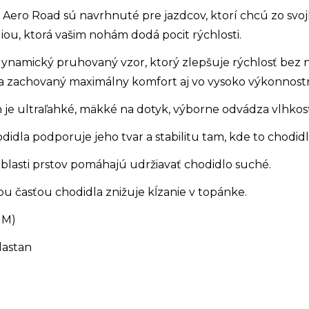
Aero Road sú navrhnuté pre jazdcov, ktorí chcú zo svo
iou, ktorá vašim nohám dodá pocit rýchlosti.
namický pruhovaný vzor, ktorý zlepšuje rýchlosť bez n
a zachovaný maximálny komfort aj vo vysoko výkonnostne
e ultraľahké, mäkké na dotyk, výborne odvádza vlhkosť 
idla podporuje jeho tvar a stabilitu tam, kde to chodidl
 oblasti prstov pomáhajú udržiavať chodidlo suché.
 časťou chodidla znižuje kĺzanie v topánke.
 M)
lastan