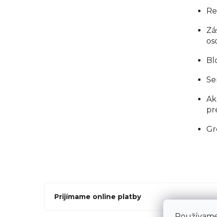
Re
Zá
os
Bl
Se
Ak
pr
Gr
Prijímame online platby
Používame 