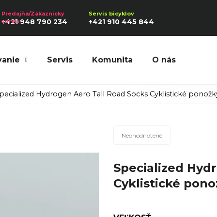
+421 948 790 234
+421 910 445 844
vanie
Servis
Komunita
O nás
Hľadať
pecialized Hydrogen Aero Tall Road Socks Cyklistické ponožk
Priemerné
Odporúčame
Neohodnotené
hodnotenie
produktu
Specialized Hyd
je
0,0
Cyklistické pono
z
5
hviezdičiek.