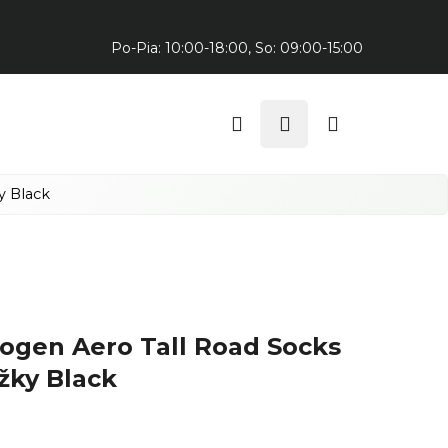
Predajňa v Trnave:
Po-Pia: 10:00-18:00, So: 09:00-15:00
Hľadať
Prihlásenie
Nákupný
košík
y Black
rogen Aero Tall Road Socks
žky Black