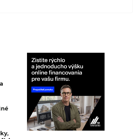
a
čné
cky,