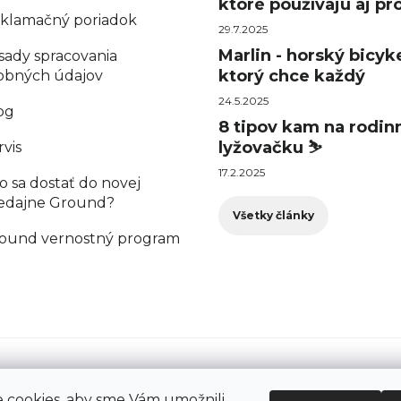
ktoré používajú aj pro
klamačný poriadok
29.7.2025
Marlin - horský bicyke
sady spracovania
ktorý chce každý
obných údajov
24.5.2025
og
8 tipov kam na rodin
lyžovačku ⛷️
rvis
17.2.2025
o sa dostať do novej
edajne Ground?
Všetky články
ound vernostný program
cookies, aby sme Vám umožnili