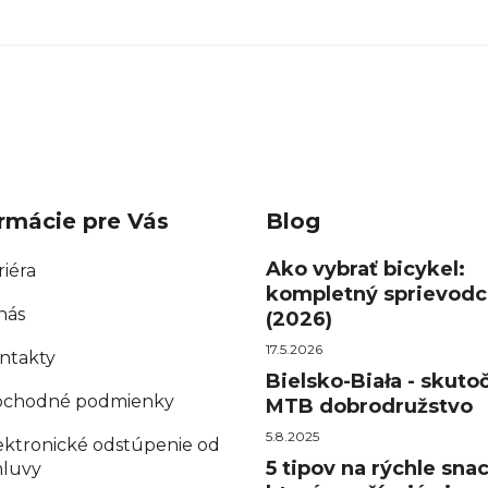
rmácie pre Vás
Blog
Ako vybrať bicykel:
riéra
kompletný sprievodc
nás
(2026)
17.5.2026
ntakty
Bielsko-Biała - skuto
chodné podmienky
MTB dobrodružstvo
5.8.2025
ektronické odstúpenie od
5 tipov na rýchle sna
luvy