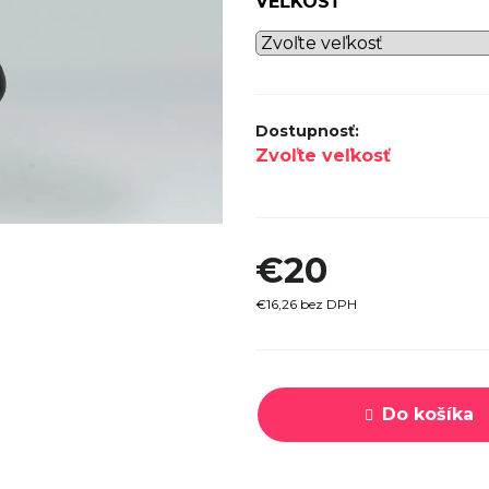
VEĽKOSŤ
SPECI
TREK MARLIN 6 GEN 3 LAVA
CYPRES
2026
€979
Zvoľte veľkosť
€20
€16,26 bez DPH
Jednotková
cena:
Do košíka