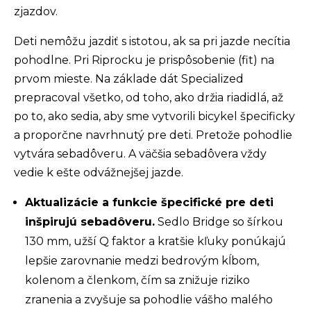
zjazdov.
Deti nemôžu jazdiť s istotou, ak sa pri jazde necítia
pohodlne. Pri Riprocku je prispôsobenie (fit) na
prvom mieste. Na základe dát Specialized
prepracoval všetko, od toho, ako držia riadidlá, až
po to, ako sedia, aby sme vytvorili bicykel špecificky
a proporčne navrhnutý pre deti. Pretože pohodlie
vytvára sebadôveru. A väčšia sebadôvera vždy
vedie k ešte odvážnejšej jazde.
Aktualizácie a funkcie špecifické pre deti
inšpirujú sebadôveru.
Sedlo Bridge so šírkou
130 mm, užší Q faktor a kratšie kľuky ponúkajú
lepšie zarovnanie medzi bedrovým kĺbom,
kolenom a členkom, čím sa znižuje riziko
zranenia a zvyšuje sa pohodlie vášho malého