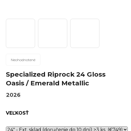
n
á
j
s
ť
?
Priemerné
Neohodnotené
hodnotenie
produktu
Specialized Riprock 24 Gloss
Hľadať
je
Oasis / Emerald Metallic
0,0
z
2026
5
hviezdičiek.
O
d
VEĽKOSŤ
p
o