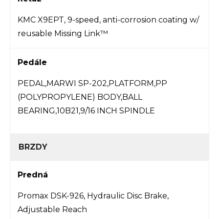
KMC X9EPT, 9-speed, anti-corrosion coating w/
reusable Missing Link™
Pedále
PEDAL,MARWI SP-202,PLATFORM,PP
(POLYPROPYLENE) BODY,BALL
BEARING,10B21,9/16 INCH SPINDLE
BRZDY
Predná
Promax DSK-926, Hydraulic Disc Brake,
Adjustable Reach