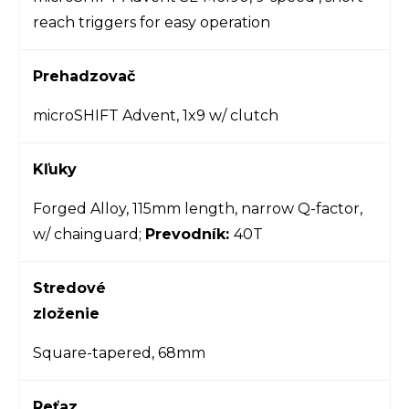
reach triggers for easy operation
Prehadzovač
microSHIFT Advent, 1x9 w/ clutch
Kľuky
Forged Alloy, 115mm length, narrow Q-factor,
w/ chainguard;
Prevodník:
40T
Stredové
zloženie
Square-tapered, 68mm
Reťaz