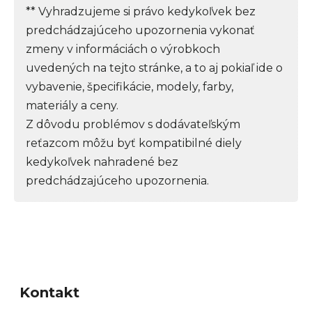
** Vyhradzujeme si právo kedykoľvek bez
predchádzajúceho upozornenia vykonať
zmeny v informáciách o výrobkoch
uvedených na tejto stránke, a to aj pokiaľ ide o
vybavenie, špecifikácie, modely, farby,
materiály a ceny.
Z dôvodu problémov s dodávateľským
reťazcom môžu byť kompatibilné diely
kedykoľvek nahradené bez
predchádzajúceho upozornenia.
Z
á
Kontakt
p