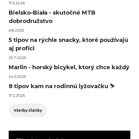
17.5.2026
Bielsko-Biała - skutočné MTB
dobrodružstvo
5.8.2025
5 tipov na rýchle snacky, ktoré používajú
aj profíci
29.7.2025
Marlin - horský bicykel, ktorý chce každý
24.5.2025
8 tipov kam na rodinnú lyžovačku ⛷️
17.2.2025
Všetky články