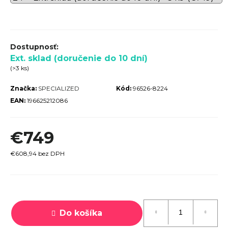
r
ú
č
a
Ext. sklad (doručenie do 10 dní)
m
(>3 ks)
e
Značka:
SPECIALIZED
Kód:
96526-8224
EAN:
196625212086
€749
TREK
€608,94 bez DPH
MARLIN
6 GEN 3
LAVA
Jednotková
2026
cena:
€979
Do košíka