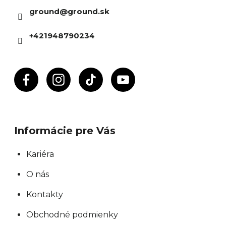
ä
ground
@
ground.sk
t
i
+421948790234
e
Informácie pre Vás
Kariéra
O nás
Kontakty
Obchodné podmienky