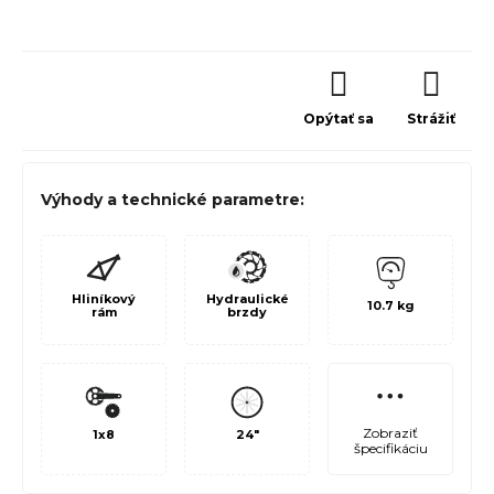
Opýtať sa
Strážiť
Výhody a technické parametre:
Hliníkový
Hydraulické
10.7 kg
rám
brzdy
Zobraziť
1x8
24"
špecifikáciu