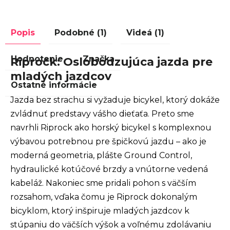
Popis
Podobné (1)
Videá (1)
Hodnotenie
Značka
Riprock: Oslobodzujúca jazda pre
mladých jazdcov
Ostatné informácie
Jazda bez strachu si vyžaduje bicykel, ktorý dokáže
zvládnuť predstavy vášho dieťaťa. Preto sme
navrhli Riprock ako horský bicykel s komplexnou
výbavou potrebnou pre špičkovú jazdu – ako je
moderná geometria, plášte Ground Control,
hydraulické kotúčové brzdy a vnútorne vedená
kabeláž. Nakoniec sme pridali pohon s väčším
rozsahom, vďaka čomu je Riprock dokonalým
bicyklom, ktorý inšpiruje mladých jazdcov k
stúpaniu do väčších výšok a voľnému zdolávaniu