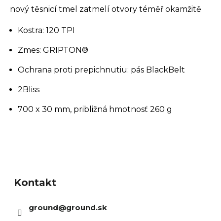
nový těsnicí tmel zatmelí otvory téměř okamžitě
Kostra: 120 TPI
Zmes: GRIPTON®
Ochrana proti prepichnutiu: pás BlackBelt
2Bliss
700 x 30 mm, približná hmotnosť 260 g
Z
á
Kontakt
p
ä
ground
@
ground.sk
t