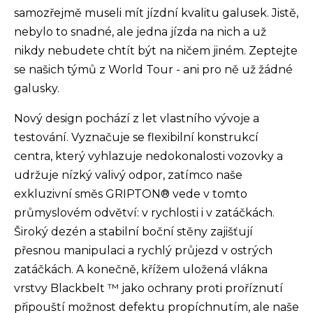
samozřejmě museli mít jízdní kvalitu galusek. Jistě,
nebylo to snadné, ale jedna jízda na nich a už
nikdy nebudete chtít být na ničem jiném. Zeptejte
se našich týmů z World Tour - ani pro ně už žádné
galusky.
Nový design pochází z let vlastního vývoje a
testování. Vyznačuje se flexibilní konstrukcí
centra, který vyhlazuje nedokonalosti vozovky a
udržuje nízký valivý odpor, zatímco naše
exkluzivní směs GRIPTON® vede v tomto
průmyslovém odvětví: v rychlosti i v zatáčkách.
Široký dezén a stabilní boční stěny zajišťují
přesnou manipulaci a rychlý průjezd v ostrých
zatáčkách. A konečně, křížem uložená vlákna
vrstvy Blackbelt ™ jako ochrany proti proříznutí
připouští možnost defektu propíchnutím, ale naše