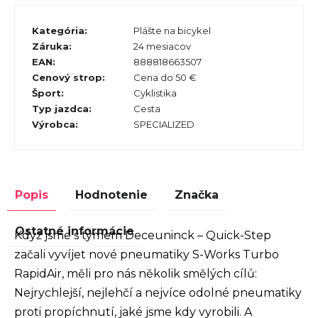
Kategória
:
Plášte na bicykel
Záruka
:
24 mesiacov
EAN
:
888818663507
Cenový strop
:
Cena do 50 €
Šport
:
Cyklistika
Typ jazdca
:
Cesta
Výrobca
:
SPECIALIZED
Popis
Hodnotenie
Značka
Ostatné informácie
Když jsme s týmem Deceuninck – Quick-Step
začali vyvíjet nové pneumatiky S-Works Turbo
RapidAir, měli pro nás několik smělých cílů:
Nejrychlejší, nejlehčí a nejvíce odolné pneumatiky
proti propíchnutí, jaké jsme kdy vyrobili. A