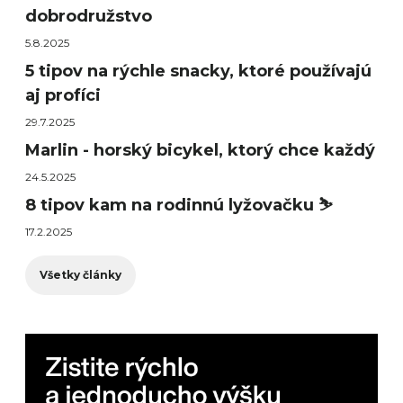
dobrodružstvo
5.8.2025
5 tipov na rýchle snacky, ktoré používajú
aj profíci
29.7.2025
Marlin - horský bicykel, ktorý chce každý
24.5.2025
8 tipov kam na rodinnú lyžovačku ⛷️
17.2.2025
Všetky články