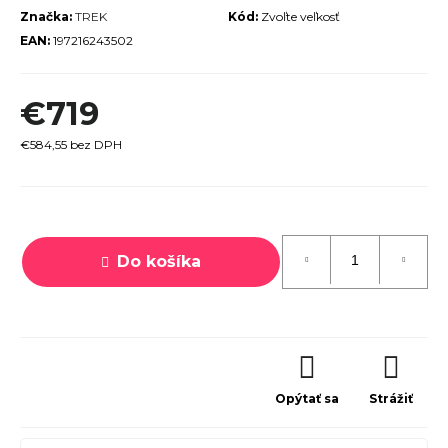
Značka:
TREK
Kód:
Zvoľte veľkosť
r
EAN:
197216243502
ú
č
€719
a
m
€584,55 bez DPH
e
Jednotková
cena:
Do košíka
PECIALIZED
IRRUS X 3.0
GLOSS
CYPRESS /
OOL GREY
EFLECTIVE
2025
Opýtať sa
Strážiť
€600
€899
vodne: