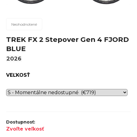
n
á
j
Priemerné
Neohodnotené
hodnotenie
s
produktu
TREK FX 2 Stepover Gen 4 FJORD
ť
je
BLUE
?
0,0
z
2026
5
hviezdičiek.
VEĽKOSŤ
Hľadať
O
d
p
Zvoľte veľkosť
o