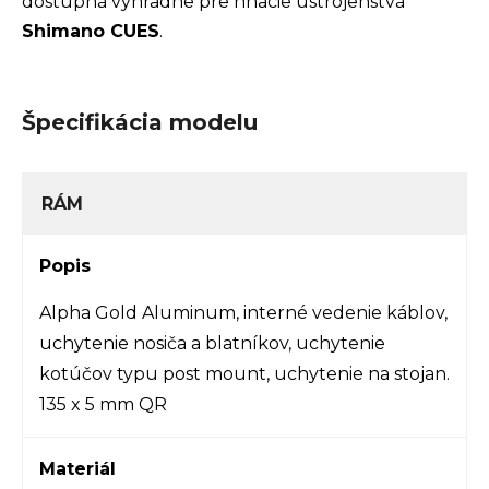
dostupná výhradne pre hnacie ústrojenstvá
Shimano CUES
.
Špecifikácia modelu
RÁM
Popis
Alpha Gold Aluminum, interné vedenie káblov,
uchytenie nosiča a blatníkov, uchytenie
kotúčov typu post mount, uchytenie na stojan.
135 x 5 mm QR
Materiál