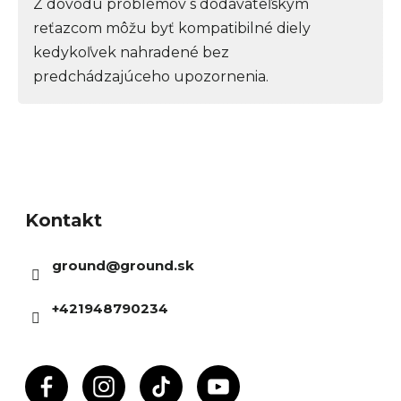
Z dôvodu problémov s dodávateľským
reťazcom môžu byť kompatibilné diely
kedykoľvek nahradené bez
predchádzajúceho upozornenia.
Z
á
Kontakt
p
ä
ground
@
ground.sk
t
i
+421948790234
e