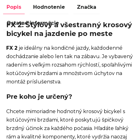
Popis
Hodnotenie
Značka
Ostatné informácie
FX 2: Štýlový a všestranný krosový
bicykel na jazdenie po meste
FX 2
je ideálny na kondičné jazdy, každodenné
dochádzanie alebo len tak na zábavu. Je vybavený
radením s veľkým rozsahom rýchlostí, spoľahlivými
kotúčovými brzdami a množstvom úchytov na
montáž príslušenstva.
Pre koho je určený?
Chcete mimoriadne hodnotný krosový bicykel s
kotúčovými brzdami, ktoré poskytujú špičkový
brzdný účinok za každého počasia. Hľadáte ľahký
rám a kvalitné komponenty, ktoré vydržia naozaj