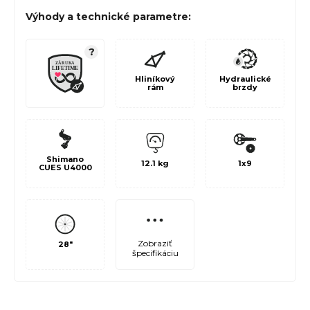
Výhody a technické parametre:
?
Hliníkový
Hydraulické
rám
brzdy
Shimano
12.1 kg
1x9
CUES U4000
Zobraziť
28"
špecifikáciu