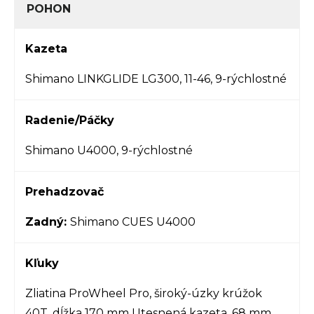
POHON
Kazeta
Shimano LINKGLIDE LG300, 11-46, 9-rýchlostné
Radenie/Páčky
Shimano U4000, 9-rýchlostné
Prehadzovač
Zadný:
Shimano CUES U4000
Kľuky
Zliatina ProWheel Pro, široký-úzky krúžok
40T, dĺžka 170 mm Utesnená kazeta, 68 mm