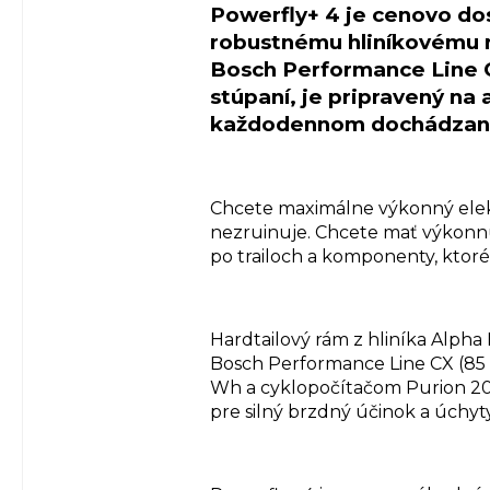
Powerfly+ 4 je cenovo do
robustnému hliníkovému r
Bosch Performance Line C
stúpaní, je pripravený na
každodennom dochádzaní 
Chcete maximálne výkonný elekt
nezruinuje. Chcete mať výkonnú
po trailoch a komponenty, ktoré
Hardtailový rám z hliníka Alph
Bosch Performance Line CX (85
Wh a cyklopočítačom Purion 200
pre silný brzdný účinok a úchyt