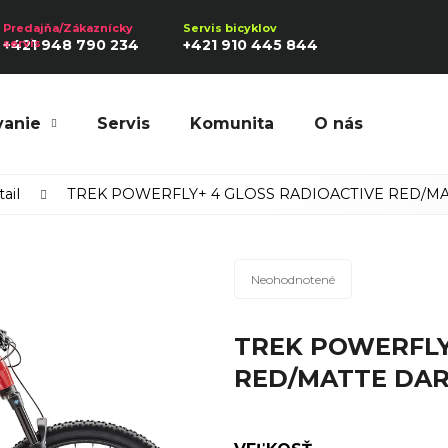
+421 948 790 234
+421 910 445 844
vanie
Servis
Komunita
O nás
Hľadať
ail
TREK POWERFLY+ 4 GLOSS RADIOACTIVE RED/MA
Priemerné
Odporúčame
Neohodnotené
hodnotenie
produktu
TREK POWERFLY
je
0,0
RED/MATTE DAR
z
5
hviezdičiek.