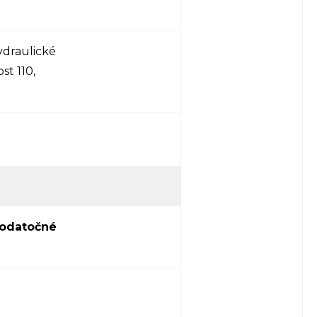
ydraulické
st 110,
odatočné