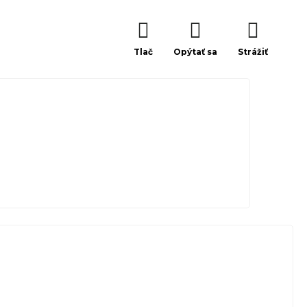
Tlač
Opýtať sa
Strážiť