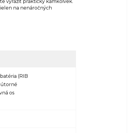
e vyraziť prakticky kamkoľvek.
 nielen na nenáročných
batéria (RIB
vnútorné
vná os