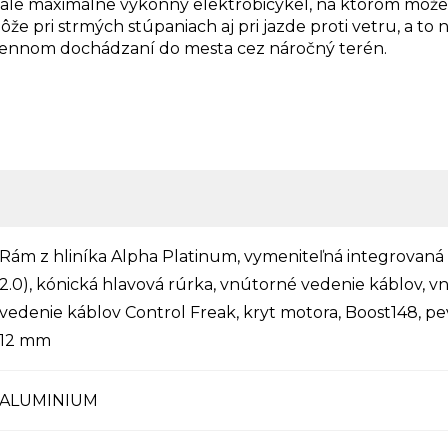
 ale maximálne výkonný elektrobicykel, na ktorom môžet
 pri strmých stúpaniach aj pri jazde proti vetru, a to
dodennom dochádzaní do mesta cez náročný terén.
Rám z hliníka Alpha Platinum, vymeniteľná integrovaná 
2.0), kónická hlavová rúrka, vnútorné vedenie káblov, 
vedenie káblov Control Freak, kryt motora, Boost148, pe
12 mm
ALUMINIUM