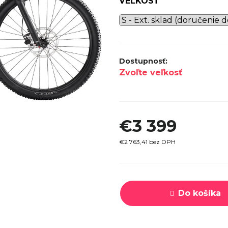
VEĽKOSŤ
SPECI
TREK MARLIN 6 GEN 3 LAVA
CYPRES
2026
€979
Zvoľte veľkosť
€3 399
€2 763,41 bez DPH
Jednotková
cena:
Do košíka