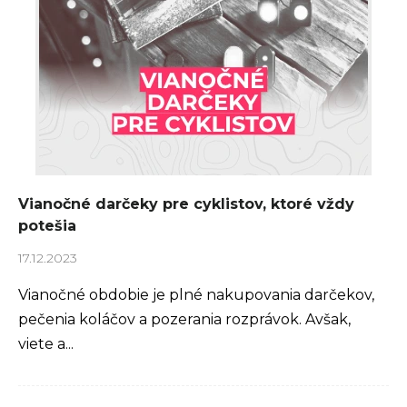
á
n
n
á
k
j
o
s
v
ť
?
Vianočné darčeky pre cyklistov, ktoré vždy
potešia
Hľadať
17.12.2023
Vianočné obdobie je plné nakupovania darčekov,
pečenia koláčov a pozerania rozprávok. Avšak,
O
viete a...
d
p
o