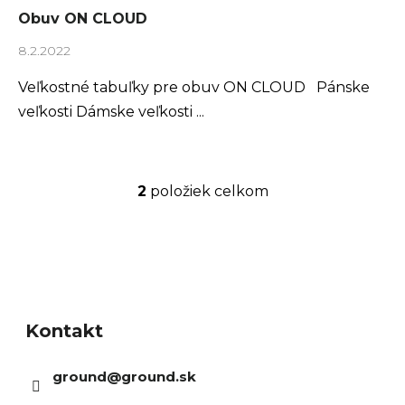
Obuv ON CLOUD
r
ú
8.2.2022
č
Veľkostné tabuľky pre obuv ON CLOUD Pánske
a
veľkosti Dámske veľkosti ...
m
e
2
položiek celkom
O
v
l
PECIALIZED
IRRUS X 3.0
á
Z
GLOSS
CYPRESS /
d
á
OOL GREY
a
Kontakt
p
EFLECTIVE
c
2025
ä
€600
ground
@
ground.sk
i
t
€899
vodne: