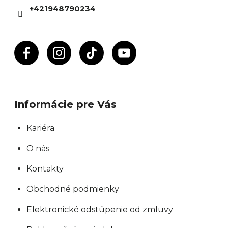
e
i
+421948790234
p
e
r
v
k
y
v
ý
Informácie pre Vás
p
i
Kariéra
s
O nás
u
Kontakty
Obchodné podmienky
Elektronické odstúpenie od zmluvy