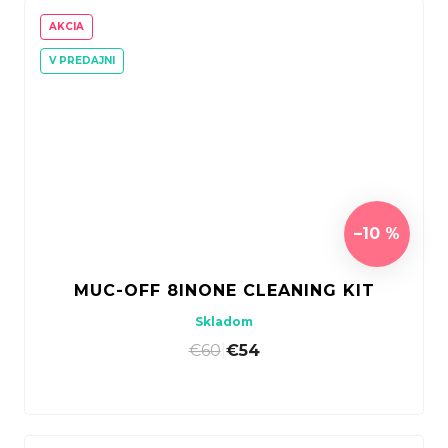
AKCIA
V PREDAJNI
–10 %
MUC-OFF 8INONE CLEANING KIT
Skladom
€60
|
€54