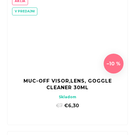
AKCIA
V PREDAJNI
–10 %
MUC-OFF VISOR,LENS, GOGGLE
CLEANER 30ML
Skladom
€7
|
€6,30