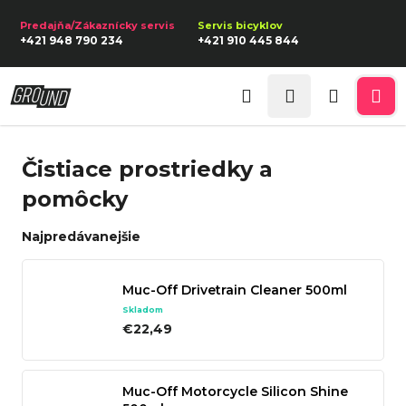
K
Prejsť
na
o
Späť
Späť
+421 948 790 234
+421 910 445 844
obsah
š
í
Prihlásenie
Č
k
Hľadať
Nákupn
Me
o
p
košík
Čistiace prostriedky a
o
pomôcky
t
r
Najpredávanejšie
e
b
Muc-Off Drivetrain Cleaner 500ml
u
Skladom
j
€22,49
e
t
Muc-Off Motorcycle Silicon Shine
e