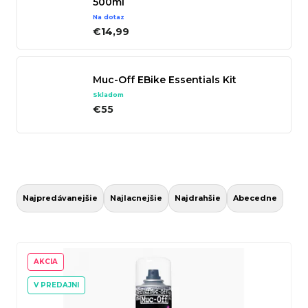
500ml
n
Na dotaz
€14,99
á
j
s
Muc-Off EBike Essentials Kit
ť
Skladom
€55
?
Hľadať
R
a
Najpredávanejšie
Najlacnejšie
Najdrahšie
Abecedne
d
e
V
O
n
ý
AKCIA
d
i
p
p
V PREDAJNI
e
i
o