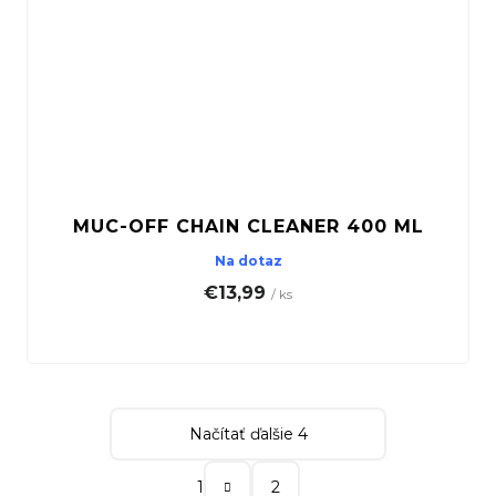
MUC-OFF CHAIN CLEANER 400 ML
Na dotaz
€13,99
/ ks
Načítať ďalšie 4
S
1
2