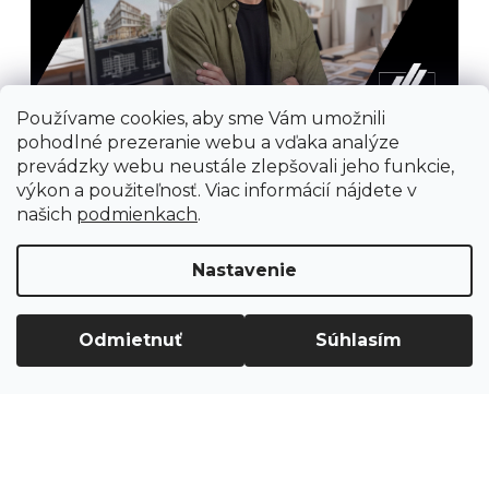
Používame cookies, aby sme Vám umožnili
pohodlné prezeranie webu a vďaka analýze
prevádzky webu neustále zlepšovali jeho funkcie,
výkon a použiteľnosť. Viac informácií nájdete v
našich
podmienkach
.
Nastavenie
Prijímame online platby
Odmietnuť
Súhlasím
Vytvoril Shoptet
Copyright 2026
Ground Cycling Store
. Všetky
práva vyhradené.