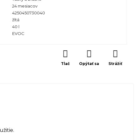
24 mesiacov
4250450730040
žltá
40 l
EVOC
Tlač
Opýtať sa
Strážiť
žitie.