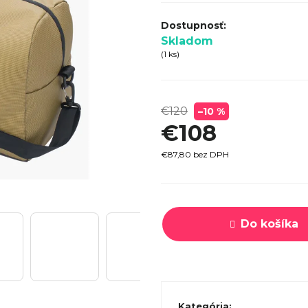
SPECI
TREK MARLIN 6 GEN 3 LAVA
CYPRES
2026
Skladom
(1 ks)
€979
€120
–10 %
€108
€87,80 bez DPH
Jednotková
cena:
Do košíka
Kategória
: