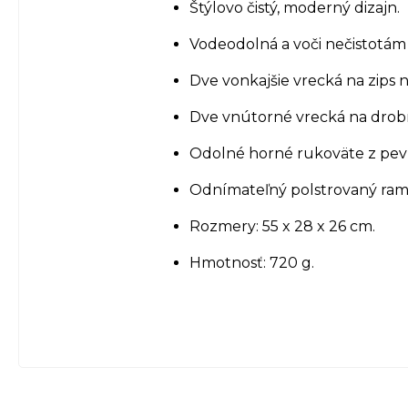
Štýlovo čistý, moderný dizajn.
Vodeodolná a voči nečistotám
Dve vonkajšie vrecká na zips n
Dve vnútorné vrecká na drobn
Odolné horné rukoväte z pe
Odnímateľný polstrovaný ram
Rozmery: 55 x 28 x 26 cm.
Hmotnosť: 720 g.