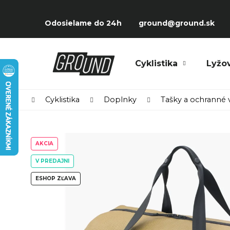
Prejsť
K
na
Späť
Späť
o
Odosielame do 24h
ground@ground.sk
obsah
do
do
š
obchodu
obchodu
í
Čo potrebujete nájsť?
Cyklistika
Lyžo
k
Domov
Cyklistika
Doplnky
Tašky a ochranné 
AKCIA
V PREDAJNI
ESHOP ZĽAVA