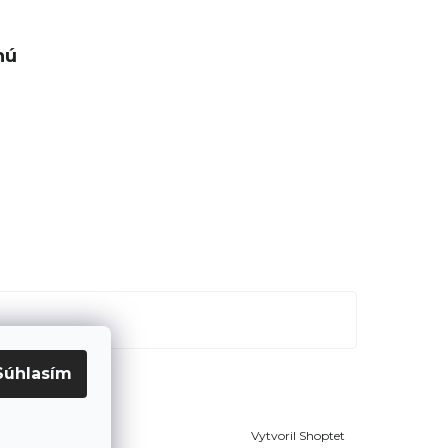
nú
Súhlasím
Vytvoril Shoptet