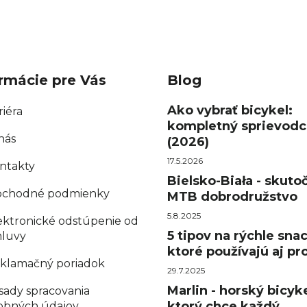
rmácie pre Vás
Blog
Ako vybrať bicykel:
riéra
kompletný sprievodc
nás
(2026)
17.5.2026
ntakty
Bielsko-Biała - skuto
chodné podmienky
MTB dobrodružstvo
5.8.2025
ektronické odstúpenie od
5 tipov na rýchle sna
luvy
ktoré používajú aj pro
klamačný poriadok
29.7.2025
Marlin - horský bicyke
sady spracovania
ktorý chce každý
obných údajov