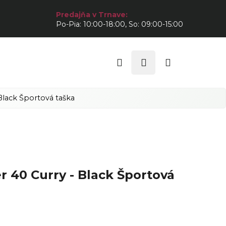
Predajňa v Trnave:
Po-Pia: 10:00-18:00, So: 09:00-15:00
Hľadať
Prihlásenie
Nákupný
košík
lack Športová taška
40 Curry - Black Športová