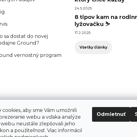
24.5.2025
og
8 tipov kam na rodin
lyžovačku ⛷️
rvis
17.2.2025
o sa dostať do novej
edajne Ground?
Všetky články
ound vernostný program
cookies, aby sme Vám umožnili
Odmietnuť
prezeranie webu a vďaka analýze
webu neustále zlepšovali jeho
kon a použiteľnosť. Viac informácií
šetky práva vyhradené.