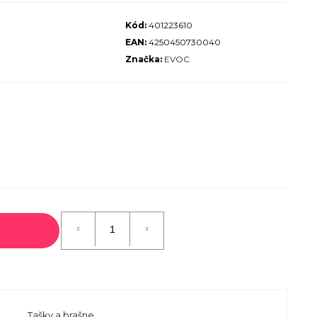
ALIZED SIRRUS X 3.0 GLOSS
Kód:
401223610
S / COOL GREY REFLECTIVE
EAN:
4250450730040
2025
Značka:
EVOC
€600
€899
Pôvodne:
Tašky a brašne