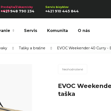
+421 948 790 234
+421 910 445 844
vanie
Servis
Komunita
O nás
Hľadať
vaky
Tašky a brašne
EVOC Weekender 40 Curry - B
Priemerné
Odporúčame
Neohodnotené
hodnotenie
produktu
EVOC Weekender 
je
0,0
taška
z
5
hviezdičiek.