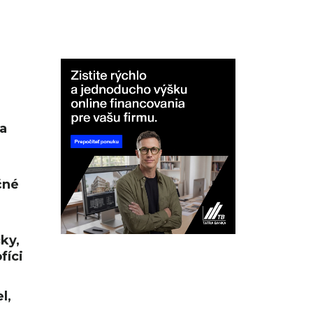
a
čné
cky,
fíci
l,