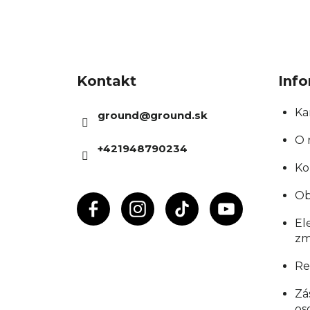
Z
á
Kontakt
Info
p
ä
Ka
ground
@
ground.sk
t
O 
+421948790234
i
Ko
e
Ob
El
zm
Re
Zá
os