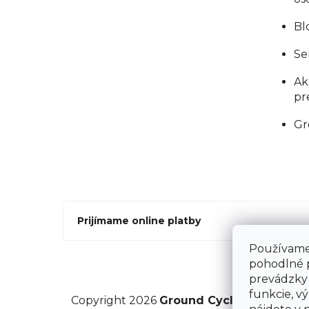
Bl
Se
Ak
pr
Gr
Prijímame online platby
Používame 
pohodlné 
prevádzky 
funkcie, vý
Copyright 2026
Ground Cycling Store
. V