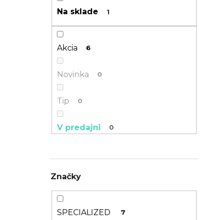
n
Na sklade
1
TREK PROCALIBER 8 FURY RED
e
€1 449
l
Akcia
6
Novinka
0
Tip
0
V predajni
0
GFEST
0
Značky
SPECIALIZED
7