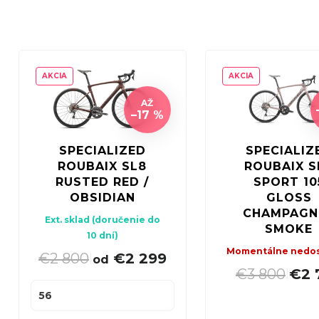
d
e
Doplňte svoj cestný bicykel o
praktickú tašku či braš
n
V
Groundom.
i
ý
AKCIA
AKCIA
e
p
AŽ
p
i
–17 %
r
s
SPECIALIZED
SPECIALIZ
o
p
ROUBAIX SL8
ROUBAIX S
d
r
RUSTED RED /
SPORT 10
u
OBSIDIAN
GLOSS
o
CHAMPAGNE
k
Ext. sklad (doručenie do
d
SMOKE
10 dní)
t
u
Momentálne nedo
€2 800
€2 299
|
od
o
k
€3 800
€2 
|
v
t
56
o