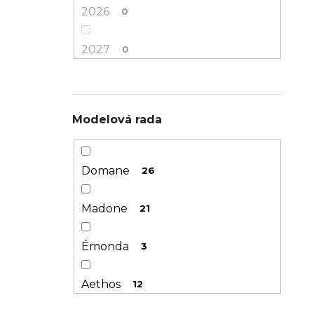
49
7
2026
0
50
0
2027
0
52
7
54
7
Modelová rada
56
6
Domane
26
58
6
Madone
21
60
0
Émonda
3
62
0
Aethos
12
64
5