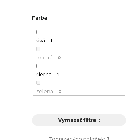
Allez
2
61
6
Farba
Roubaix
7
Tarmac
14
sivá
1
Speed Concept
1
modrá
0
čierna
1
zelená
0
strieborná
0
Vymazať filtre
červená
1
Zobrazených položiek:
7