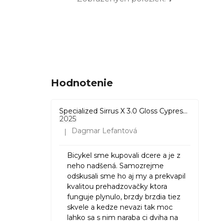
biela
0
ružová
1
fialová
0
Hodnotenie
hnedá
0
levanduľová
0
Specialized Sirrus X 3.0 Gloss Cypress / Cool Grey Reflective
2025
Dagmar Lefantová
|
Hodnotenie produktu je 5 z 5 hviezdičiek.
krémová
0
Bicykel sme kupovali dcere a je z
Multi
0
neho nadšená. Samozrejme
odskusali sme ho aj my a prekvapil
kvalitou prehadzovačky ktora
funguje plynulo, brzdy brzdia tiez
skvele a kedze nevazi tak moc
lahko sa s nim naraba ci dviha na