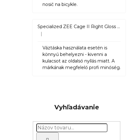
nosič na bicykle.
Specialized ZEE Cage II Right Gloss Black
|
Hodnotenie produktu je 5 z 5 hviezdičiek.
Váztáska használata esetén is
könnyű behelyezni - kivenni a
kulacsot az oldalsó nyílás miatt. A
márkának megfelelő profi minőség.
Vyhľadávanie
Hľadať