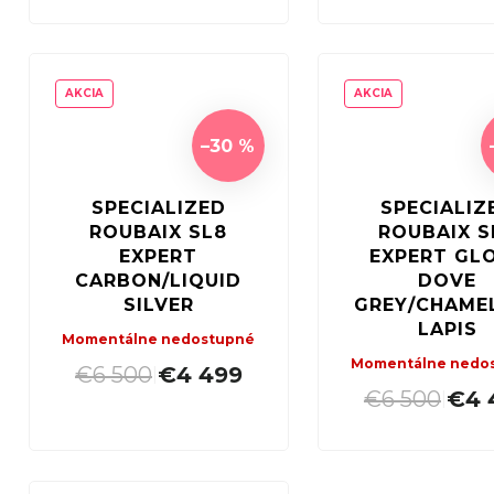
v
AKCIA
AKCIA
–30 %
SPECIALIZED
SPECIALIZ
ROUBAIX SL8
ROUBAIX S
EXPERT
EXPERT GL
CARBON/LIQUID
DOVE
SILVER
GREY/CHAME
LAPIS
Momentálne nedostupné
Momentálne nedo
€6 500
€4 499
|
€6 500
€4 
|