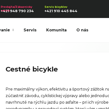
+421 948 790 234
+421 910 445 844
vanie
Servis
Komunita
O nás
Hľadať
Cestné bicykle
Odporúčame
Pre maximálny výkon, efektivitu a športový zážitok na
zúčastniť závodu, cyklistickej výpravy alebo jednodu
navrhnuté na rýchlu jazdu po asfalte – pri ich výrob
aerodynamiku a prevodový systém, ktorý vám umožňu