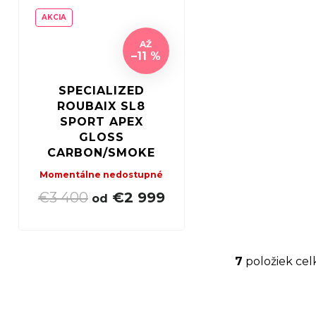
AKCIA
AŽ
–11 %
SPECIALIZED
ROUBAIX SL8
SPORT APEX
GLOSS
CARBON/SMOKE
Momentálne nedostupné
€3 400
€2 999
|
od
7
položiek ce
O
v
l