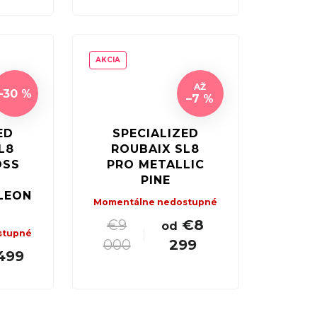
AKCIA
AŽ
–30 %
–7 %
ED
SPECIALIZED
L8
ROUBAIX SL8
OSS
PRO METALLIC
PINE
LEON
Momentálne nedostupné
€9
€8
od
stupné
|
000
299
499