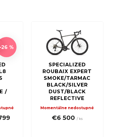
ňu
a objavte svet dynamickej cyklistiky s
–26 %
ED
SPECIALIZED
L8
ROUBAIX EXPERT
5
SMOKE/TARMAC
BLACK/SILVER
 /
DUST/BLACK
REFLECTIVE
stupné
Momentálne nedostupné
799
€6 500
/ ks