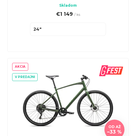
Skladom
€1 149
/ ks
24"
AKCIA
V PREDAJNI
OD
AŽ
–33 %