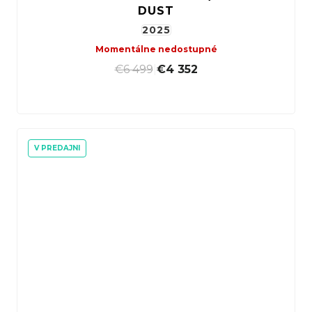
DUST
2025
Momentálne nedostupné
€6 499
|
€4 352
V PREDAJNI