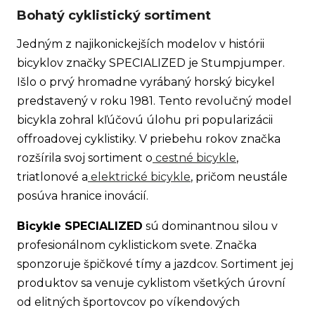
Bohatý cyklistický sortiment
n
á
Jedným z najikonickejších modelov v histórii
j
bicyklov značky SPECIALIZED je Stumpjumper.
s
Išlo o prvý hromadne vyrábaný horský bicykel
ť
predstavený v roku 1981. Tento revolučný model
?
bicykla zohral kľúčovú úlohu pri popularizácii
offroadovej cyklistiky. V priebehu rokov značka
rozšírila svoj sortiment o
cestné bicykle
,
triatlonové a
elektrické bicykle
, pričom neustále
Hľadať
posúva hranice inovácií.
Bicykle SPECIALIZED
sú dominantnou silou v
profesionálnom cyklistickom svete. Značka
O
sponzoruje špičkové tímy a jazdcov. Sortiment jej
d
produktov sa venuje cyklistom všetkých úrovní
p
od elitných športovcov po víkendových
o