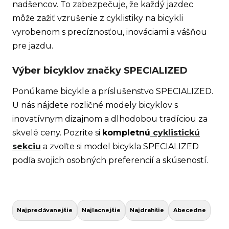
nadšencov. To zabezpečuje, že každý jazdec
r
môže zažiť vzrušenie z cyklistiky na bicykli
ú
vyrobenom s precíznosťou, inováciami a vášňou
č
pre jazdu.
a
m
Výber bicyklov značky SPECIALIZED
e
Ponúkame bicykle a príslušenstvo SPECIALIZED.
U nás nájdete rozličné modely bicyklov s
inovatívnym dizajnom a dlhodobou tradíciou za
skvelé ceny. Pozrite si
kompletnú
cyklistickú
sekciu
a zvoľte si model bicykla SPECIALIZED
TREK
podľa svojich osobných preferencií a skúseností.
MARLIN
6 GEN 3
LAVA
2026
R
€979
a
Najpredávanejšie
Najlacnejšie
Najdrahšie
Abecedne
d