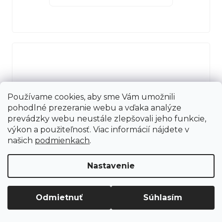
Používame cookies, aby sme Vám umožnili
pohodlné prezeranie webu a vďaka analýze
prevádzky webu neustále zlepšovali jeho funkcie,
výkon a použiteľnosť. Viac informácií nájdete v
našich
podmienkach
.
Nastavenie
SPECIALIZED DIVERGE 4 SPORT
Odmietnuť
Súhlasím
ALLOY - SHIMANO CUES GLOSS
DARK NAVY / DOLOMITE METALLIC