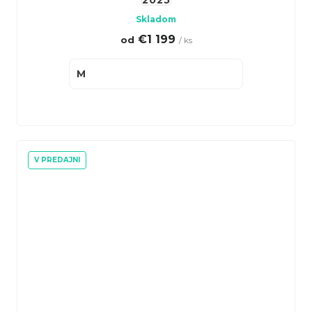
2025
Skladom
€1 199
od
/ ks
M
V PREDAJNI