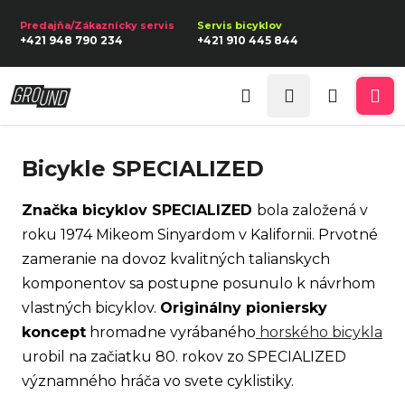
K
Prejsť
na
o
Späť
Späť
+421 948 790 234
+421 910 445 844
obsah
š
í
Prihlásenie
Č
k
Hľadať
Nákupn
Me
o
p
košík
Bicykle SPECIALIZED
o
t
Značka bicyklov SPECIALIZED
bola založená v
r
roku 1974 Mikeom Sinyardom v Kalifornii. Prvotné
e
zameranie na dovoz kvalitných talianskych
b
komponentov sa postupne posunulo k návrhom
u
vlastných bicyklov.
Originálny pioniersky
j
koncept
hromadne vyrábaného
horského bicykla
e
urobil na začiatku 80. rokov zo SPECIALIZED
t
významného hráča vo svete cyklistiky.
e