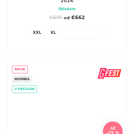
2024
Skladom
€899
|
€662
od
XXL
XL
AKCIA
NOVINKA
V PREDAJNI
AŽ
–17 %