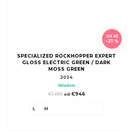
OD
AŽ
–21 %
SPECIALIZED ROCKHOPPER EXPERT
GLOSS ELECTRIC GREEN / DARK
MOSS GREEN
2024
Skladom
€1 199
|
€946
od
L
M